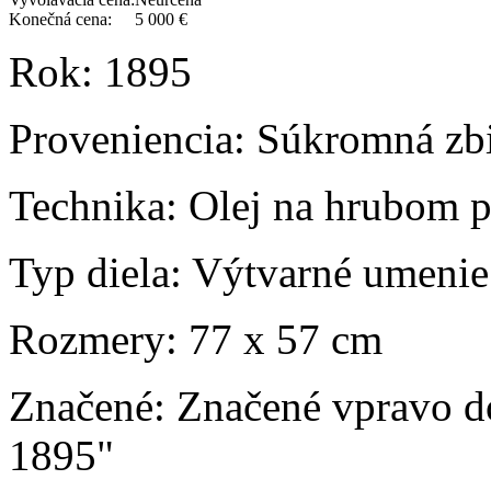
Konečná cena:
5 000 €
Rok:
1895
Proveniencia:
Súkromná zbi
Technika:
Olej na hrubom p
Typ diela:
Výtvarné umenie
Rozmery:
77 x 57 cm
Značené:
Značené vpravo d
1895"