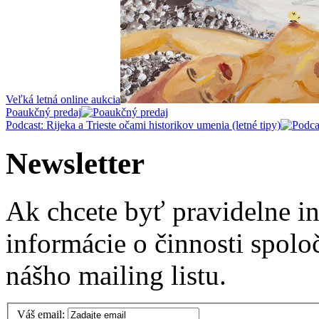
Veľká letná online aukcia
Poaukčný predaj
Podcast: Rijeka a Trieste očami historikov umenia (letné tipy)
Newsletter
Ak chcete byť pravidelne i
informácie o činnosti spolo
nášho mailing listu.
Váš email: