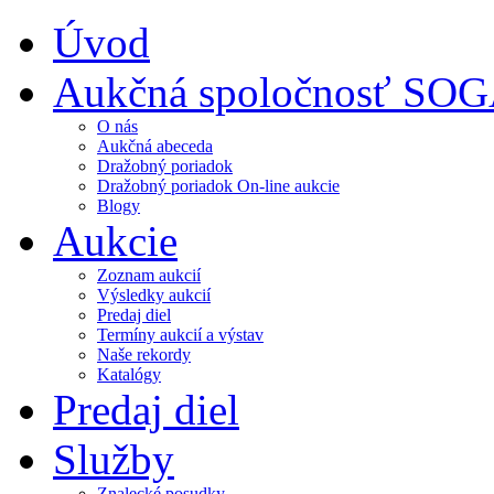
Úvod
Aukčná spoločnosť SO
O nás
Aukčná abeceda
Dražobný poriadok
Dražobný poriadok On-line aukcie
Blogy
Aukcie
Zoznam aukcií
Výsledky aukcií
Predaj diel
Termíny aukcií a výstav
Naše rekordy
Katalógy
Predaj diel
Služby
Znalecké posudky