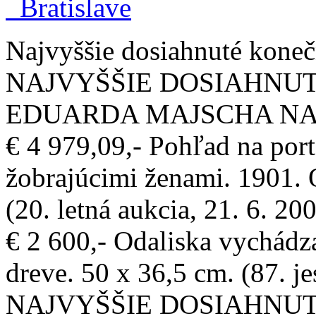
Najvyššie dosiahnuté konečn
NAJVYŠŠIE DOSIAHNUT
EDUARDA MAJSCHA NA
€ 4 979,09,- Pohľad na port
žobrajúcimi ženami. 1901. O
(20. letná aukcia, 21. 6. 20
€ 2 600,- Odaliska vychádza
dreve. 50 x 36,5 cm. (87. j
NAJVYŠŠIE DOSIAHNUT