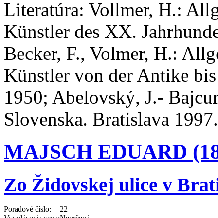
Literatúra:
Vollmer, H.: All
Künstler des XX. Jahrhunde
Becker, F., Volmer, H.: All
Künstler von der Antike bi
1950; Abelovský, J.- Bajcu
Slovenska. Bratislava 1997.
MAJSCH EDUARD (184
Zo Židovskej ulice v Brat
Poradové číslo:
22
Vyvolávacia cena:
Neurčená