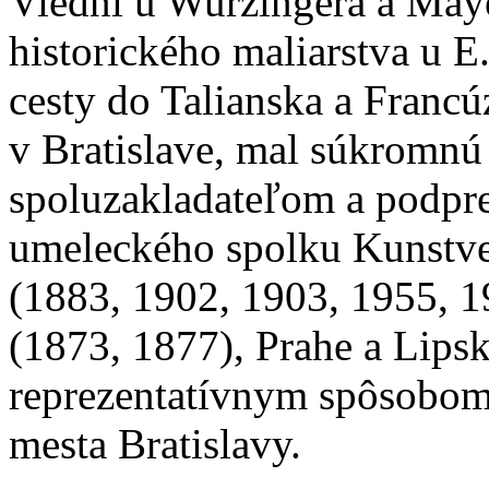
Viedni u Wurzingera a May
historického maliarstva u E
cesty do Talianska a Franc
v Bratislave, mal súkromnú 
spoluzakladateľom a podpr
umeleckého spolku Kunstver
(1883, 1902, 1903, 1955, 1
(1873, 1877), Prahe a Lipsk
reprezentatívnym spôsobom 
mesta Bratislavy.