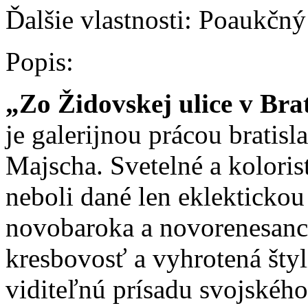
Ďalšie vlastnosti:
Poaukčný 
Popis:
„Zo Židovskej ulice v Bra
je galerijnou prácou bratis
Majscha. Svetelné a koloris
neboli dané len eklekticko
novobaroka a novorenesanci
kresbovosť a vyhrotená štyli
viditeľnú prísadu svojského 