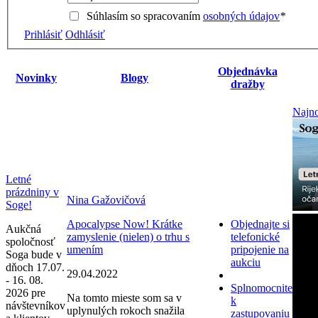
Súhlasím so spracovaním
osobných údajov
*
Prihlásiť
Odhlásiť
Objednávka
Novinky
Blogy
dražby
Najno
Letné
prázdniny v
Nina Gažovičová
Soge!
Apocalypse Now! Krátke
Objednajte si
Aukčná
zamyslenie (nielen) o trhu s
telefonické
spoločnosť
umením
pripojenie na
Soga bude v
aukciu
dňoch 17.07.
29.04.2022
- 16. 08.
Splnomocnite
2026 pre
Na tomto mieste som sa v
k
návštevníkov
uplynulých rokoch snažila
zastupovaniu