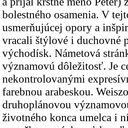
a prijal krstné meno Peter)
bolestného osamenia. V tejto
usmerňujúcej opory a inšpir
vracali štýlové i duchovné 
východísk. Námetová stránk
významovú dôležitosť. Je c
nekontrolovanými expresívn
farebnou arabeskou. Weiszo
druhoplánovou významovo
životného konca umelca i n