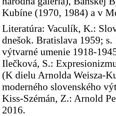
národná galéria), Banskej 
Kubíne (1970, 1984) a v M
Literatúra:
Vaculík, K.: Slo
dnešok. Bratislava 1959; s.
výtvarné umenie 1918-1945.
Ilečková, S.: Expresionizm
(K dielu Arnolda Weisza-K
moderného slovenského výt
Kiss-Szémán, Z.: Arnold Pe
2016.