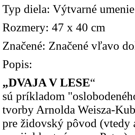
Typ diela:
Výtvarné umenie
Rozmery:
47 x 40 cm
Značené:
Značené vľavo dol
Popis:
„DVAJA V LESE
“
sú príkladom "oslobodenéh
tvorby Arnolda Weisza-Kub
pre židovský pôvod (vtedy a