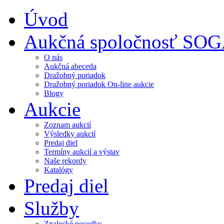
Úvod
Aukčná spoločnosť SO
O nás
Aukčná abeceda
Dražobný poriadok
Dražobný poriadok On-line aukcie
Blogy
Aukcie
Zoznam aukcií
Výsledky aukcií
Predaj diel
Termíny aukcií a výstav
Naše rekordy
Katalógy
Predaj diel
Služby
Znalecké posudky