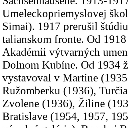
Sachsenhausene. 1913-1917
Umeleckopriemyslovej škole
Simai). 1917 prerušil štúd
talianskom fronte. Od 1918
Akadémii výtvarných umení 
Dolnom Kubíne. Od 1934 ži
vystavoval v Martine (1935)
Ružomberku (1936), Turčia
Zvolene (1936), Žiline (19
Bratislave (1954, 1957, 19