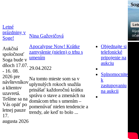
Letné
prázdniny v
Nina Gažovičová
Soge!
Apocalypse Now! Krátke
Objednajte si
Aukčná
zamyslenie (nielen) o trhu s
telefonické
spoločnosť
umením
pripojenie na
Soga bude v
aukciu
dňoch 17.07.
29.04.2022
- 16. 08.
Splnomocnite
2026 pre
Na tomto mieste som sa v
k
návštevníkov
uplynulých rokoch snažila
zastupovaniu
a klientov
prinášať každoročnú krátku
na aukcii
uzavretá.
správu o stave a zmenách na
Tešíme sa na
domácom trhu s umením –
Vás opäť po
pomenúvať nielen tendencie a
letnej pauze
trendy, ale keď to bolo ...
17.
augusta 2026