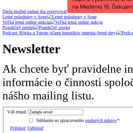
Diela možné online iba rezervovať
Letné prázdniny v Soge
Veľká letná online aukcia
Poaukčný predaj
Podcast: Rijeka a Trieste očami historikov umenia (letné tipy)
Newsletter
Ak chcete byť pravidelne i
informácie o činnosti spolo
nášho mailing listu.
Váš email:
Súhlasím so spracovaním
osobných údajov
*
Prihlásiť
Odhlásiť