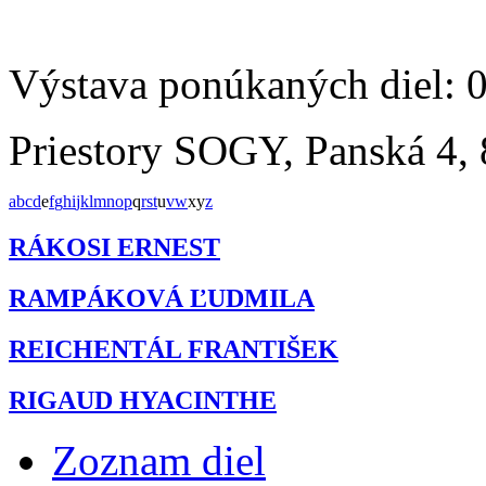
Výstava ponúkaných diel: 
Priestory SOGY, Panská 4, 
a
b
c
d
e
f
g
h
i
j
k
l
m
n
o
p
q
r
s
t
u
v
w
x
y
z
RÁKOSI ERNEST
RAMPÁKOVÁ ĽUDMILA
REICHENTÁL FRANTIŠEK
RIGAUD HYACINTHE
Zoznam diel