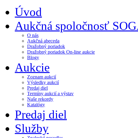
Úvod
Aukčná spoločnosť SO
O nás
Aukčná abeceda
Dražobný poriadok
Dražobný poriadok On-line aukcie
Blogy
Aukcie
Zoznam aukcií
Výsledky aukcií
Predaj diel
Termíny aukcií a výstav
Naše rekordy
Katalógy
Predaj diel
Služby
Znalecké posudky