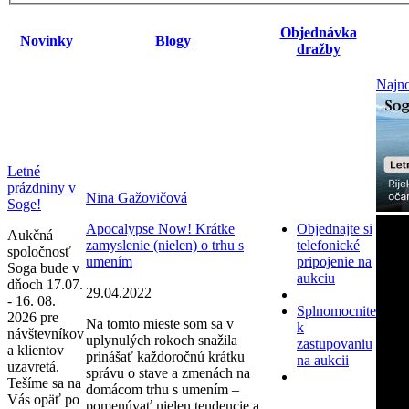
Objednávka
Novinky
Blogy
dražby
Najno
Letné
prázdniny v
Nina Gažovičová
Soge!
Apocalypse Now! Krátke
Objednajte si
Aukčná
zamyslenie (nielen) o trhu s
telefonické
spoločnosť
umením
pripojenie na
Soga bude v
aukciu
dňoch 17.07.
29.04.2022
- 16. 08.
Splnomocnite
2026 pre
Na tomto mieste som sa v
k
návštevníkov
uplynulých rokoch snažila
zastupovaniu
a klientov
prinášať každoročnú krátku
na aukcii
uzavretá.
správu o stave a zmenách na
Tešíme sa na
domácom trhu s umením –
Vás opäť po
pomenúvať nielen tendencie a