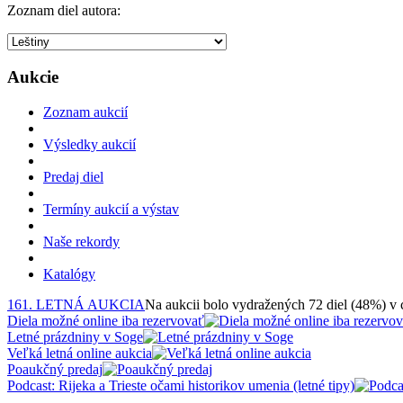
Zoznam diel autora:
Aukcie
Zoznam aukcií
Výsledky aukcií
Predaj diel
Termíny aukcií a výstav
Naše rekordy
Katalógy
161. LETNÁ AUKCIA
Na aukcii bolo vydražených 72 diel (48%) v
Diela možné online iba rezervovať
Letné prázdniny v Soge
Veľká letná online aukcia
Poaukčný predaj
Podcast: Rijeka a Trieste očami historikov umenia (letné tipy)