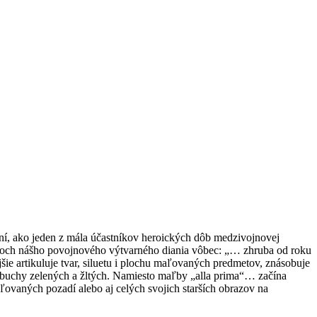
í, ako jeden z mála účastníkov heroických dôb medzivojnovej
ámcoch nášho povojnového výtvarného diania vôbec: „… zhruba od roku
ie artikuluje tvar, siluetu i plochu maľovaných predmetov, znásobuje
ýbuchy zelených a žltých. Namiesto maľby „alla prima“… začína
aných pozadí alebo aj celých svojich starších obrazov na