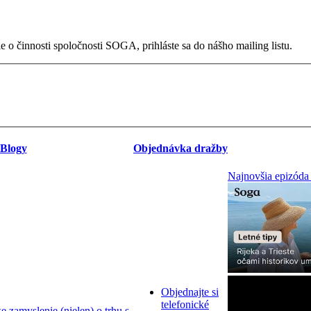
 o činnosti spoločnosti SOGA, prihláste sa do nášho mailing listu.
Blogy
Objednávka dražby
Najnovšia epizóda
Objednajte si
telefonické
zamyslenie (nielen) o trhu s