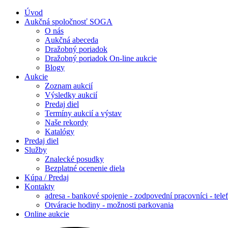
Úvod
Aukčná spoločnosť SOGA
O nás
Aukčná abeceda
Dražobný poriadok
Dražobný poriadok On-line aukcie
Blogy
Aukcie
Zoznam aukcií
Výsledky aukcií
Predaj diel
Termíny aukcií a výstav
Naše rekordy
Katalógy
Predaj diel
Služby
Znalecké posudky
Bezplatné ocenenie diela
Kúpa / Predaj
Kontakty
adresa - bankové spojenie - zodpovední pracovníci - tele
Otváracie hodiny - možnosti parkovania
Online aukcie