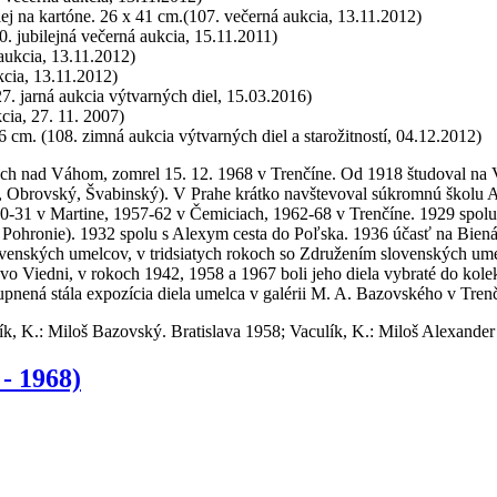
ej na kartóne. 26 x 41 cm.(107. večerná aukcia, 13.11.2012)
. jubilejná večerná aukcia, 15.11.2011)
 aukcia, 13.11.2012)
kcia, 13.11.2012)
27. jarná aukcia výtvarných diel, 15.03.2016)
cia, 27. 11. 2007)
46 cm. (108. zimná aukcia výtvarných diel a starožitností, 04.12.2012)
ch nad Váhom, zomrel 15. 12. 1968 v Trenčíne. Od 1918 študoval na V
, Obrovský, Švabinský). V Prahe krátko navštevoval súkromnú školu A
930-31 v Martine, 1957-62 v Čemiciach, 1962-68 v Trenčíne. 1929 spol
ohronie). 1932 spolu s Alexym cesta do Poľska. 1936 účasť na Bienál
ovenských umelcov, v tridsiatych rokoch so Združením slovenských u
 Viedni, v rokoch 1942, 1958 a 1967 boli jeho diela vybraté do kolek
upnená stála expozícia diela umelca v galérii M. A. Bazovského v Trenč
ík, K.: Miloš Bazovský. Bratislava 1958; Vaculík, K.: Miloš Alexander
 1968)