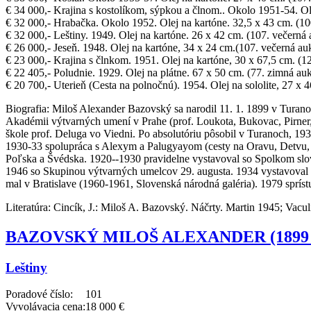
€ 34 000,- Krajina s kostolíkom, sýpkou a člnom.. Okolo 1951-54. Ol
€ 32 000,- Hrabačka. Okolo 1952. Olej na kartóne. 32,5 x 43 cm. (100
€ 32 000,- Leštiny. 1949. Olej na kartóne. 26 x 42 cm. (107. večerná
€ 26 000,- Jeseň. 1948. Olej na kartóne, 34 x 24 cm.(107. večerná au
€ 23 000,- Krajina s člnkom. 1951. Olej na kartóne, 30 x 67,5 cm. (1
€ 22 405,- Poludnie. 1929. Olej na plátne. 67 x 50 cm. (77. zimná auk
€ 20 700,- Uterieň (Cesta na polnočnú). 1954. Olej na sololite, 27 x 
Biografia:
Miloš Alexander Bazovský sa narodil 11. 1. 1899 v Turano
Akadémii výtvarných umení v Prahe (prof. Loukota, Bukovac, Pirner
škole prof. Deluga vo Viedni. Po absolutóriu pôsobil v Turanoch, 1
1930-33 spolupráca s Alexym a Palugyayom (cesty na Oravu, Detvu, P
Poľska a Švédska. 1920--1930 pravidelne vystavoval so Spolkom sl
1946 so Skupinou výtvarných umelcov 29. augusta. 1934 vystavoval vo
mal v Bratislave (1960-1961, Slovenská národná galéria). 1979 spríst
Literatúra:
Cincík, J.: Miloš A. Bazovský. Náčrty. Martin 1945; Vacul
BAZOVSKÝ MILOŠ ALEXANDER (1899 -
Leštiny
Poradové číslo:
101
Vyvolávacia cena:
18 000 €