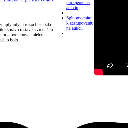
pripojenie na
aukciu
Splnomocnite
k zastupovaniu
v uplynulých rokoch snažila
na aukcii
tku správu o stave a zmenách
ním – pomenúvať nielen
eď to bolo ...