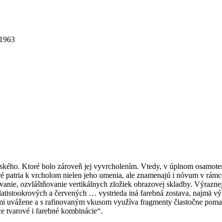
 1963
kého. Ktoré bolo zároveň jej vyvrcholením. Vtedy, v úplnom osamoten
ktoré patria k vrcholom nielen jeho umenia, ale znamenajú i nóvum v r
ie, ozvláštňovanie vertikálnych zložiek obrazovej skladby. Výraznejš
atistookrových a červených … vystrieda iná farebná zostava, najmä v
uvážene a s rafinovaným vkusom využíva fragmenty čiastočne pomaľov
e tvarové i farebné kombinácie“.