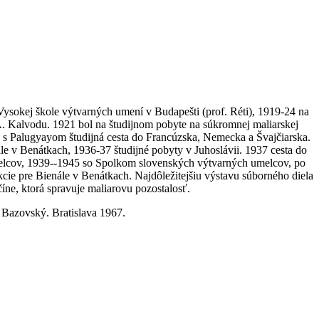
ysokej škole výtvarných umení v Budapešti (prof. Réti), 1919-24 na
. Kalvodu. 1921 bol na študijnom pobyte na súkromnej maliarskej
u s Palugyayom študijná cesta do Francúzska, Nemecka a Švajčiarska.
e v Benátkach, 1936-37 študijné pobyty v Juhoslávii. 1937 cesta do
melcov, 1939--1945 so Spolkom slovenských výtvarných umelcov, po
cie pre Bienále v Benátkach. Najdôležitejšiu výstavu súborného diela
íne, ktorá spravuje maliarovu pozostalosť.
 Bazovský. Bratislava 1967.