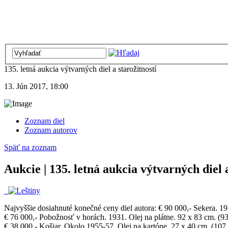
135. letná aukcia výtvarných diel a starožitností
13. Jún 2017, 18:00
Zoznam diel
Zoznam autorov
Späť na zoznam
Aukcie | 135. letná aukcia výtvarných diel a
Najvyššie dosiahnuté konečné ceny diel autora:
€ 90 000,- Sekera. 19
€ 76 000,- Pobožnosť v horách. 1931. Olej na plátne. 92 x 83 cm. (93
€ 38 000,- Košiar. Okolo 1955-57. Olej na kartóne. 27 x 40 cm. (107