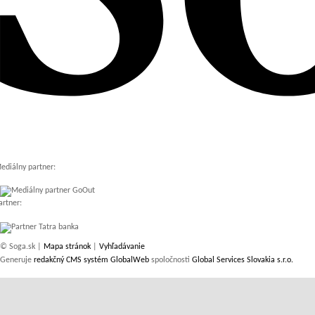
ediálny partner:
artner:
© Soga.sk |
Mapa stránok
|
Vyhľadávanie
Generuje
redakčný CMS systém GlobalWeb
spoločnosti
Global Services Slovakia s.r.o.