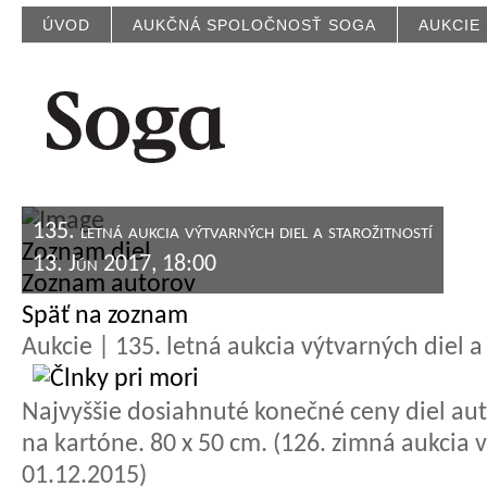
ÚVOD
AUKČNÁ SPOLOČNOSŤ SOGA
AUKCIE
135. letná aukcia výtvarných diel a starožitností
Zoznam diel
13. Jún 2017, 18:00
Zoznam autorov
Späť na zoznam
Aukcie | 135. letná aukcia výtvarných diel a 
Najvyššie dosiahnuté konečné ceny diel aut
na kartóne. 80 x 50 cm. (126. zimná aukcia v
01.12.2015)