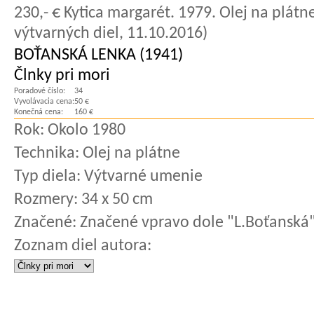
230,- € Kytica margarét. 1979. Olej na plátn
výtvarných diel, 11.10.2016)
BOŤANSKÁ LENKA (1941)
Člnky pri mori
Poradové číslo:
34
Vyvolávacia cena:
50 €
Konečná cena:
160 €
Rok:
Okolo 1980
Technika:
Olej na plátne
Typ diela:
Výtvarné umenie
Rozmery:
34 x 50 cm
Značené:
Značené vpravo dole "L.Boťanská
Zoznam diel autora: