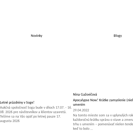
Novinky
Blogy
Nina Gažovičová
Apocalypse Now! Krátke zamyslenie (niel
Letné prázdniny v Soge!
umením
Aukčná spoločnosť Soga bude v dňoch 17.07. - 16.
29.04.2022
08. 2026 pre návštevníkov a klientov uzavretá.
Na tomto mieste som sa v uplynulých rok
Tešíme sa na Vás opäť po letnej pauze 17.
každoročnú krátku správu o stave a zm
augusta 2026
trhu s umením – pomenúvať nielen tenden
keď to bolo ...