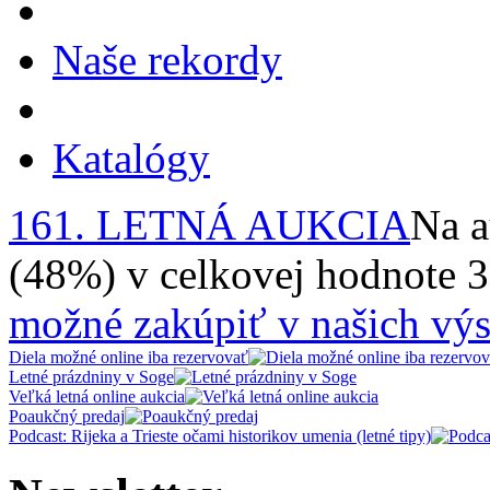
Naše rekordy
Katalógy
161. LETNÁ AUKCIA
Na a
(48%) v celkovej hodnote 
možné zakúpiť v našich výs
Diela možné online iba rezervovať
Letné prázdniny v Soge
Veľká letná online aukcia
Poaukčný predaj
Podcast: Rijeka a Trieste očami historikov umenia (letné tipy)