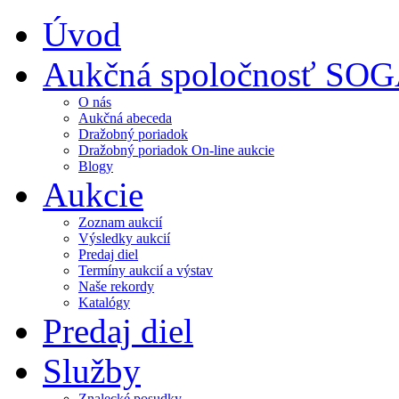
Úvod
Aukčná spoločnosť SO
O nás
Aukčná abeceda
Dražobný poriadok
Dražobný poriadok On-line aukcie
Blogy
Aukcie
Zoznam aukcií
Výsledky aukcií
Predaj diel
Termíny aukcií a výstav
Naše rekordy
Katalógy
Predaj diel
Služby
Znalecké posudky