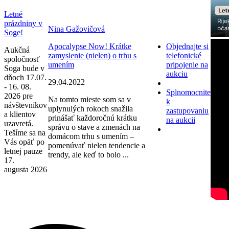
Letné
prázdniny v
Nina Gažovičová
Soge!
Apocalypse Now! Krátke
Objednajte si
Aukčná
zamyslenie (nielen) o trhu s
telefonické
spoločnosť
umením
pripojenie na
Soga bude v
aukciu
dňoch 17.07.
29.04.2022
- 16. 08.
Splnomocnite
2026 pre
Na tomto mieste som sa v
k
návštevníkov
uplynulých rokoch snažila
zastupovaniu
a klientov
prinášať každoročnú krátku
na aukcii
uzavretá.
správu o stave a zmenách na
Tešíme sa na
domácom trhu s umením –
Vás opäť po
pomenúvať nielen tendencie a
letnej pauze
trendy, ale keď to bolo ...
17.
augusta 2026