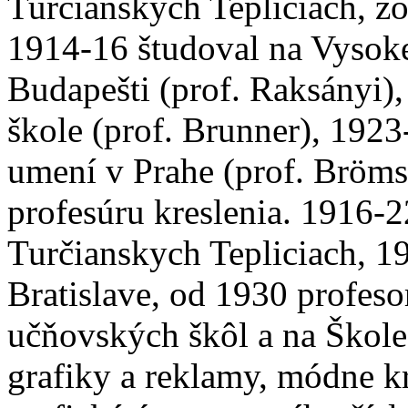
Turčianskych Tepliciach, zo
1914-16 študoval na Vysoke
Budapešti (prof. Raksányi)
škole (prof. Brunner), 192
umení v Prahe (prof. Brömse
profesúru kreslenia. 1916-2
Turčianskych Tepliciach, 19
Bratislave, od 1930 profes
učňovských škôl a na Škole
grafiky a reklamy, módne kr