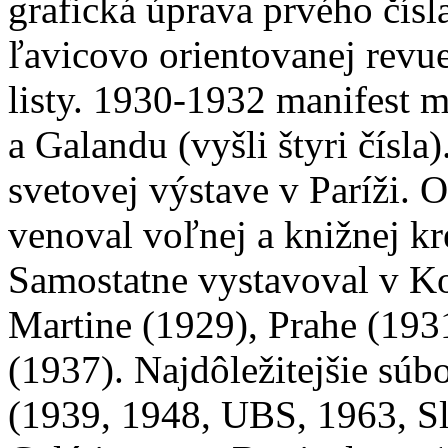
grafická úprava prvého čísl
ľavicovo orientovanej revu
listy. 1930-1932 manifest 
a Galandu (vyšli štyri čísla
svetovej výstave v Paríži. 
venoval voľnej a knižnej kr
Samostatne vystavoval v Ko
Martine (1929), Prahe (193
(1937). Najdôležitejšie súb
(1939, 1948, UBS, 1963, Sl