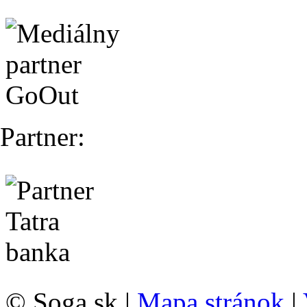
Partner:
© Soga.sk |
Mapa stránok
|