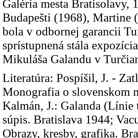
Galéria mesta Bratisolavy, 
Budapešti (1968), Martine (
bola v odbornej garancii Tu
sprístupnená stála expozíc
Mikuláša Galandu v Turčian
Literatúra:
Pospíšil, J. - Za
Monografia o slovenskom m
Kalmán, J.: Galanda (Línie 
súpis. Bratislava 1944; Vac
Obrazy, kresby, grafika. Bra