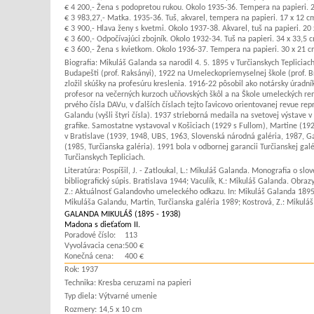
€ 4 200,- Žena s podopretou rukou. Okolo 1935-36. Tempera na papieri. 22
€ 3 983,27,- Matka. 1935-36. Tuš, akvarel, tempera na papieri. 17 x 12 cm
€ 3 900,- Hlava ženy s kvetmi. Okolo 1937-38. Akvarel, tuš na papieri. 20
€ 3 600,- Odpočívajúci zbojník. Okolo 1932-34. Tuš na papieri. 34 x 33,5 
€ 3 600,- Žena s kvietkom. Okolo 1936-37. Tempera na papieri. 30 x 21 cm
Biografia:
Mikuláš Galanda sa narodil 4. 5. 1895 v Turčianskych Tepliciach
Budapešti (prof. Raksányi), 1922 na Umeleckopriemyselnej škole (prof. 
zložil skúšky na profesúru kreslenia. 1916-22 pôsobil ako notársky úradní
profesor na večerných kurzoch učňovských škôl a na Škole umeleckých rem
prvého čísla DAVu, v ďalších číslach tejto ľavicovo orientovanej revue r
Galandu (vyšli štyri čísla). 1937 strieborná medaila na svetovej výstave 
grafike. Samostatne vystavoval v Košiciach (1929 s Fullom), Martine (192
v Bratislave (1939, 1948, UBS, 1963, Slovenská národná galéria, 1987, G
(1985, Turčianska galéria). 1991 bola v odbornej garancii Turčianskej g
Turčianskych Tepliciach.
Literatúra:
Pospíšil, J. - Zatloukal, L.: Mikuláš Galanda. Monografia o s
bibliografický súpis. Bratislava 1944; Vaculík, K.: Mikuláš Galanda. Obrazy
Z.: Aktuálnosť Galandovho umeleckého odkazu. In: Mikuláš Galanda 1895-19
Mikuláša Galandu, Martin, Turčianska galéria 1989; Kostrová, Z.: Mikuláš
GALANDA MIKULÁŠ (1895 - 1938)
Madona s dieťaťom II.
Poradové číslo:
113
Vyvolávacia cena:
500 €
Konečná cena:
400 €
Rok:
1937
Technika:
Kresba ceruzami na papieri
Typ diela:
Výtvarné umenie
Rozmery:
14,5 x 10 cm