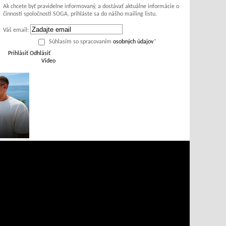
Ak chcete byť pravidelne informovaný, a dostávať aktuálne informácie o
činnosti spoločnosti SOGA, prihláste sa do nášho mailing listu.
Váš email:
Súhlasím so spracovaním
osobných údajov
*
Prihlásiť
Odhlásiť
Video