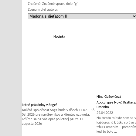
Značené:
Značené vpravo dole "g"
Zoznam diel autora:
Novinky
Nina Gažovičová
Apocalypse Now! Krátke za
Letné prázdniny v Soge!
umením
Aukčná spoločnosť Soga bude v dňoch 17.07. - 16.
29.04.2022
08. 2026 pre návštevníkov a klientov uzavretá.
Na tomto mieste som sa v 
Tešíme sa na Vás opäť po letnej pauze 17.
každoročnú krátku správu
augusta 2026
trhu s umením – pomenúvať
keď to bolo ...