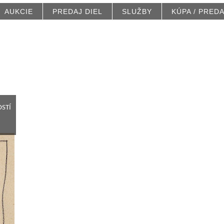
AUKCIE
PREDAJ DIEL
SLUŽBY
KÚPA / PRED
stí