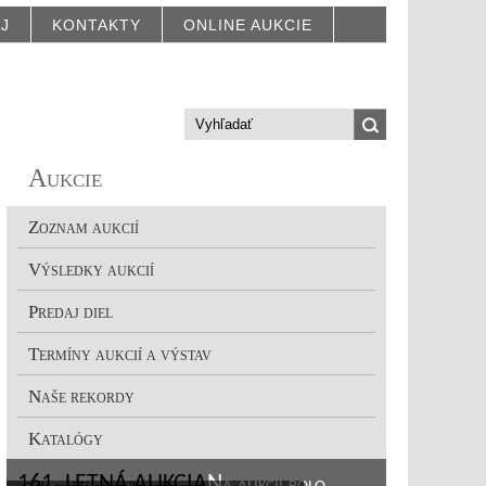
AJ
KONTAKTY
ONLINE AUKCIE
Aukcie
Zoznam aukcií
Výsledky aukcií
Predaj diel
Termíny aukcií a výstav
Naše rekordy
Katalógy
161. LETNÁ AUKCIA
Na aukcii bolo