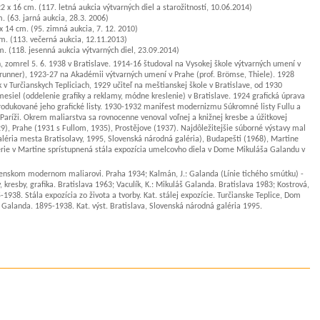
 x 16 cm. (117. letná aukcia výtvarných diel a starožitností, 10.06.2014)
. (63. jarná aukcia, 28.3. 2006)
 x 14 cm. (95. zimná aukcia, 7. 12. 2010)
cm. (113. večerná aukcia, 12.11.2013)
. (118. jesenná aukcia výtvarných diel, 23.09.2014)
, zomrel 5. 6. 1938 v Bratislave. 1914-16 študoval na Vysokej škole výtvarných umení v
Brunner), 1923-27 na Akadémii výtvarných umení v Prahe (prof. Brömse, Thiele). 1928
k v Turčianskych Tepliciach, 1929 učiteľ na meštianskej škole v Bratislave, od 1930
esiel (oddelenie grafiky a reklamy, módne kreslenie) v Bratislave. 1924 grafická úprava
eprodukované jeho grafické listy. 1930-1932 manifest modernizmu Súkromné listy Fullu a
v Paríži. Okrem maliarstva sa rovnocenne venoval voľnej a knižnej kresbe a úžitkovej
9), Prahe (1931 s Fullom, 1935), Prostějove (1937). Najdôležitejšie súborné výstavy mal
aléria mesta Bratisolavy, 1995, Slovenská národná galéria), Budapešti (1968), Martine
alérie v Martine sprístupnená stála expozícia umelcovho diela v Dome Mikuláša Galandu v
lovenskom modernom maliarovi. Praha 1934; Kalmán, J.: Galanda (Línie tichého smútku) -
, kresby, grafika. Bratislava 1963; Vaculík, K.: Mikuláš Galanda. Bratislava 1983; Kostrová,
38. Stála expozícia zo života a tvorby. Kat. stálej expozície. Turčianske Teplice, Dom
 Galanda. 1895-1938. Kat. výst. Bratislava, Slovenská národná galéria 1995.