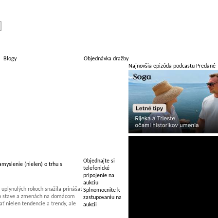
Blogy
Objednávka dražby
Najnovšia epizóda podcastu Predané
Objednajte si
myslenie (nielen) o trhu s
telefonické
pripojenie na
aukciu
uplynulých rokoch snažila prinášať
Splnomocnite k
 o stave a zmenách na domácom
zastupovaniu na
 nielen tendencie a trendy, ale
aukcii