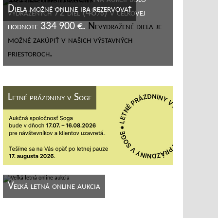
Diela možné online iba rezervovať
vydražených 72 diel (48%) v celkovej
hodnote 334 900 €.
Nevydražené diela je
možné zakúpiť v našich výstavných
priestoroch.
Letné prázdniny v Soge
Veľká letná online aukcia