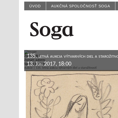
ÚVOD
AUKČNÁ SPOLOČNOSŤ SOGA
135. letná aukcia výtvarných diel a starožitno
Zoznam diel
Zoznam autorov
13. Jún 2017, 18:00
Späť na zoznam
Aukcie | 135. letná aukcia výtvarných diel a starožitností