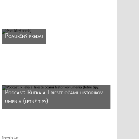
Poaukčný predaj
Podcast: Rijeka a Trieste očami historikov
umenia (letné tipy)
Newsletter