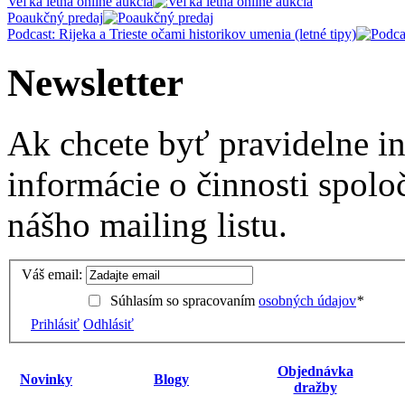
Veľká letná online aukcia
Poaukčný predaj
Podcast: Rijeka a Trieste očami historikov umenia (letné tipy)
Newsletter
Ak chcete byť pravidelne i
informácie o činnosti spolo
nášho mailing listu.
Váš email:
Súhlasím so spracovaním
osobných údajov
*
Prihlásiť
Odhlásiť
Objednávka
Novinky
Blogy
dražby