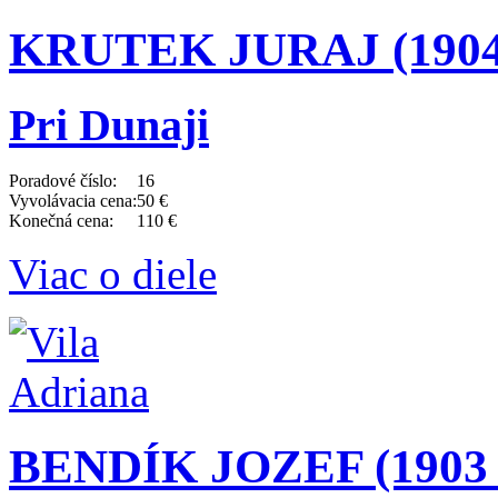
KRUTEK JURAJ (1904 
Pri Dunaji
Poradové číslo:
16
Vyvolávacia cena:
50 €
Konečná cena:
110 €
Viac o diele
BENDÍK JOZEF (1903 -