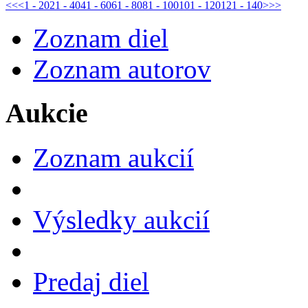
<<
<
1 - 20
21 - 40
41 - 60
61 - 80
81 - 100
101 - 120
121 - 140
>
>>
Zoznam diel
Zoznam autorov
Aukcie
Zoznam aukcií
Výsledky aukcií
Predaj diel