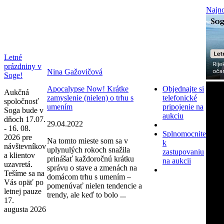
Najno
Letné
prázdniny v
Nina Gažovičová
Soge!
Apocalypse Now! Krátke
Objednajte si
Aukčná
zamyslenie (nielen) o trhu s
telefonické
spoločnosť
umením
pripojenie na
Soga bude v
aukciu
dňoch 17.07.
29.04.2022
- 16. 08.
Splnomocnite
2026 pre
Na tomto mieste som sa v
k
návštevníkov
uplynulých rokoch snažila
zastupovaniu
a klientov
prinášať každoročnú krátku
na aukcii
uzavretá.
správu o stave a zmenách na
Tešíme sa na
domácom trhu s umením –
Vás opäť po
pomenúvať nielen tendencie a
letnej pauze
trendy, ale keď to bolo ...
17.
augusta 2026