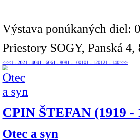
Výstava ponúkaných diel: 
Priestory SOGY, Panská 4, 
<<
<
1 - 20
21 - 40
41 - 60
61 - 80
81 - 100
101 - 120
121 - 140
>
>>
CPIN ŠTEFAN (1919 - 
Otec a syn