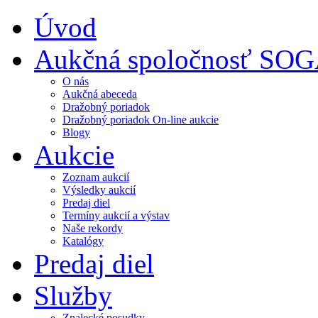
Úvod
Aukčná spoločnosť SO
O nás
Aukčná abeceda
Dražobný poriadok
Dražobný poriadok On-line aukcie
Blogy
Aukcie
Zoznam aukcií
Výsledky aukcií
Predaj diel
Termíny aukcií a výstav
Naše rekordy
Katalógy
Predaj diel
Služby
Znalecké posudky