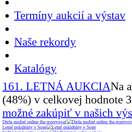
Termíny aukcií a výstav
Naše rekordy
Katalógy
161. LETNÁ AUKCIA
Na a
(48%) v celkovej hodnote 
možné zakúpiť v našich výs
Diela možné online iba rezervovať
Letné prázdniny v Soge