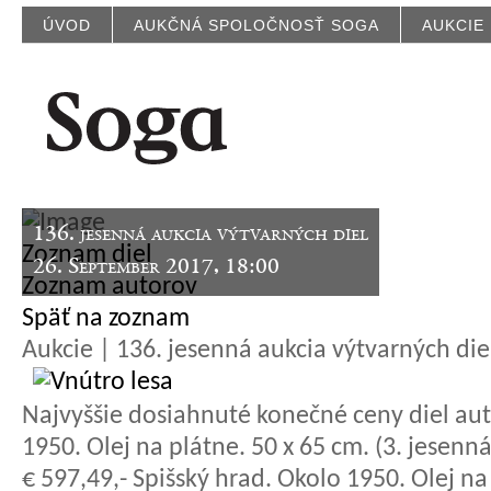
ÚVOD
AUKČNÁ SPOLOČNOSŤ SOGA
AUKCIE
136. jesenná aukcia výtvarných diel
Zoznam diel
26. September 2017, 18:00
Zoznam autorov
Späť na zoznam
Aukcie | 136. jesenná aukcia výtvarných die
Najvyššie dosiahnuté konečné ceny diel aut
1950. Olej na plátne. 50 x 65 cm. (3. jesenná
€ 597,49,- Spišský hrad. Okolo 1950. Olej na 