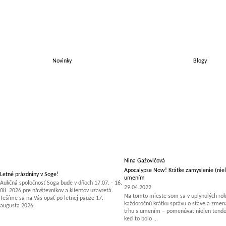
Novinky
Blogy
Nina Gažovičová
Apocalypse Now! Krátke zamyslenie (niel
Letné prázdniny v Soge!
umením
Aukčná spoločnosť Soga bude v dňoch 17.07. - 16.
29.04.2022
08. 2026 pre návštevníkov a klientov uzavretá.
Na tomto mieste som sa v uplynulých rok
Tešíme sa na Vás opäť po letnej pauze 17.
každoročnú krátku správu o stave a zm
augusta 2026
trhu s umením – pomenúvať nielen tenden
keď to bolo ...