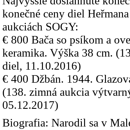
Najvyššie dosiahnuté konečn
konečné ceny diel Heřmana
aukciách SOGY:
€ 800 Bača so psíkom a ov
keramika. Výška 38 cm. (13
diel, 11.10.2016)
€ 400 Džbán. 1944. Glazov
(138. zimná aukcia výtvarnýc
05.12.2017)
Biografia:
Narodil sa v Mal