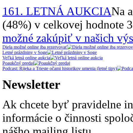
161. LETNÁ AUKCIA
Na a
(48%) v celkovej hodnote 
možné zakúpiť v našich výs
Diela možné online iba rezervovať
Letné prázdniny v Soge
Veľká letná online aukcia
Poaukčný predaj
Podcast: Rijeka a Trieste očami historikov umenia (letné tipy)
Newsletter
Ak chcete byť pravidelne i
informácie o činnosti spolo
nášho mailing listu.