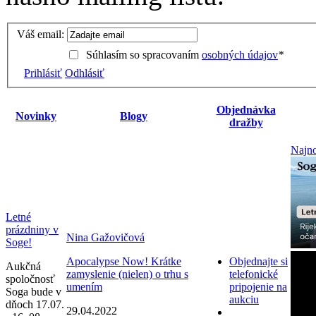
Váš email:
Súhlasím so spracovaním
osobných údajov
*
Prihlásiť
Odhlásiť
Objednávka
Novinky
Blogy
dražby
Najno
Letné
prázdniny v
Nina Gažovičová
Soge!
Apocalypse Now! Krátke
Objednajte si
Aukčná
zamyslenie (nielen) o trhu s
telefonické
spoločnosť
umením
pripojenie na
Soga bude v
aukciu
dňoch 17.07.
29.04.2022