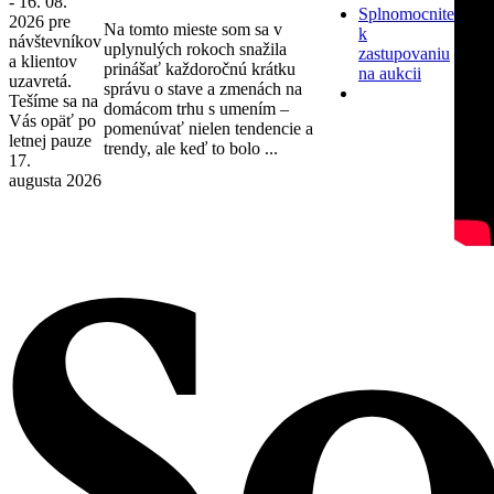
- 16. 08.
Splnomocnite
2026 pre
Na tomto mieste som sa v
k
návštevníkov
uplynulých rokoch snažila
zastupovaniu
a klientov
prinášať každoročnú krátku
na aukcii
uzavretá.
správu o stave a zmenách na
Tešíme sa na
domácom trhu s umením –
Vás opäť po
pomenúvať nielen tendencie a
letnej pauze
trendy, ale keď to bolo ...
17.
augusta 2026