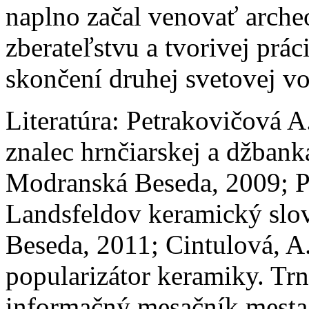
naplno začal venovať arch
zberateľstvu a tvorivej prá
skončení druhej svetovej vo
Literatúra:
Petrakovičová A.
znalec hrnčiarskej a džbank
Modranská Beseda, 2009; Pe
Landsfeldov keramický slo
Beseda, 2011; Cintulová, A
popularizátor keramiky. Tr
informačný mesačník mesta