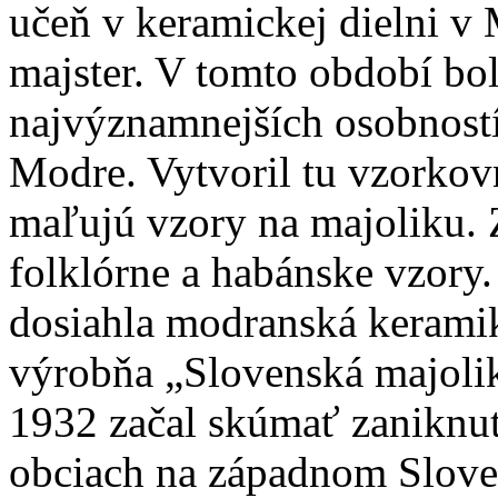
učeň v keramickej dielni v
majster. V tomto období bol
najvýznamnejších osobností
Modre. Vytvoril tu vzorkov
maľujú vzory na majoliku. 
folklórne a habánske vzory
dosiahla modranská kerami
výrobňa „Slovenská majolik
1932 začal skúmať zaniknut
obciach na západnom Slove