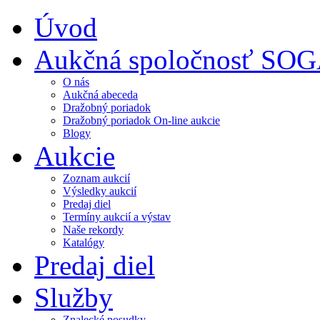
Úvod
Aukčná spoločnosť SO
O nás
Aukčná abeceda
Dražobný poriadok
Dražobný poriadok On-line aukcie
Blogy
Aukcie
Zoznam aukcií
Výsledky aukcií
Predaj diel
Termíny aukcií a výstav
Naše rekordy
Katalógy
Predaj diel
Služby
Znalecké posudky