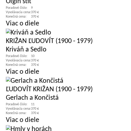
Oľgin štít
Poradové číslo:
9
Vyvolávacia cena:
370 €
Konečná cena:
370 €
Viac o diele
KRIŽAN ĽUDOVÍT (1900 - 1979)
Kriváň a Sedlo
Poradové číslo:
10
Vyvolávacia cena:
370 €
Konečná cena:
370 €
Viac o diele
ĽUDOVÍT KRIŽAN (1900 - 1979)
Gerlach a Končistá
Poradové číslo:
11
Vyvolávacia cena:
370 €
Konečná cena:
370 €
Viac o diele