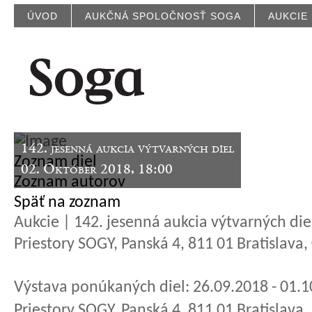
ÚVOD
AUKČNÁ SPOLOČNOSŤ SOGA
AUKCIE
142. jesenná aukcia výtvarných diel
Zoznam diel
02. Október 2018, 18:00
Zoznam autorov
Späť na zoznam
Aukcie | 142. jesenná aukcia výtvarných die
Priestory SOGY, Panská 4, 811 01 Bratislava
Výstava ponúkaných diel: 26.09.2018 - 01.
Priestory SOGY, Panská 4, 811 01 Bratislava