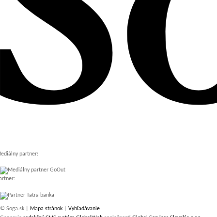
ediálny partner:
artner:
© Soga.sk |
Mapa stránok
|
Vyhľadávanie