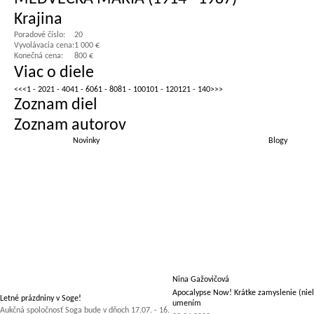
Krajina
Poradové číslo:
20
Vyvolávacia cena:
1 000 €
Konečná cena:
800 €
Viac o diele
<<
<
1 - 20
21 - 40
41 - 60
61 - 80
81 - 100
101 - 120
121 - 140
>
>>
Zoznam diel
Zoznam autorov
Novinky
Blogy
Nina Gažovičová
Apocalypse Now! Krátke zamyslenie (niel
Letné prázdniny v Soge!
umením
Aukčná spoločnosť Soga bude v dňoch 17.07. - 16.