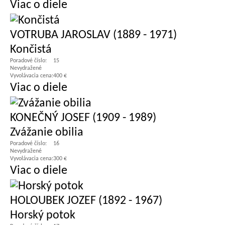
Viac o diele
VOTRUBA JAROSLAV (1889 - 1971)
Končistá
Poradové číslo:
15
Nevydražené
Vyvolávacia cena:
400 €
Viac o diele
KONEČNÝ JOSEF (1909 - 1989)
Zvážanie obilia
Poradové číslo:
16
Nevydražené
Vyvolávacia cena:
300 €
Viac o diele
HOLOUBEK JOZEF (1892 - 1967)
Horský potok