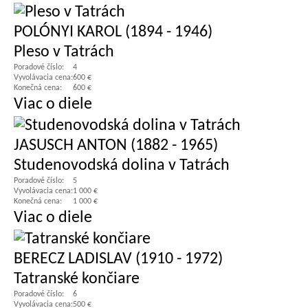
POLÓNYI KAROL (1894 - 1946)
Pleso v Tatrách
Poradové číslo:
4
Vyvolávacia cena:
600 €
Konečná cena:
600 €
Viac o diele
JASUSCH ANTON (1882 - 1965)
Studenovodská dolina v Tatrách
Poradové číslo:
5
Vyvolávacia cena:
1 000 €
Konečná cena:
1 000 €
Viac o diele
BERECZ LADISLAV (1910 - 1972)
Tatranské končiare
Poradové číslo:
6
Vyvolávacia cena:
500 €