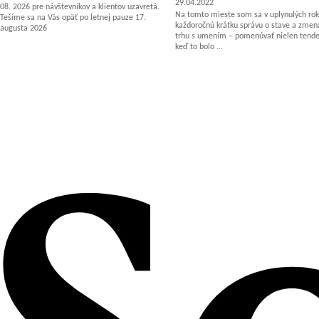
29.04.2022
08. 2026 pre návštevníkov a klientov uzavretá.
Na tomto mieste som sa v uplynulých rok
Tešíme sa na Vás opäť po letnej pauze 17.
každoročnú krátku správu o stave a zm
augusta 2026
trhu s umením – pomenúvať nielen tenden
keď to bolo ...