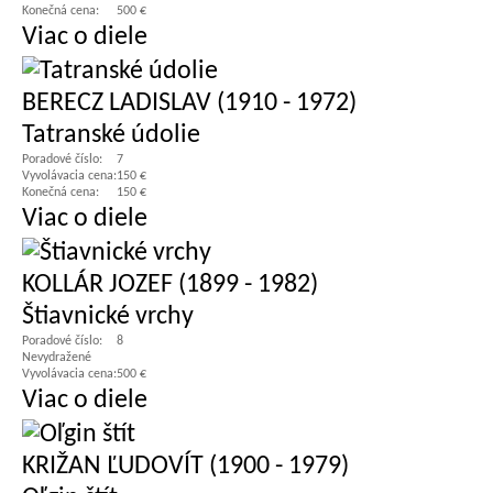
Konečná cena:
500 €
Viac o diele
BERECZ LADISLAV (1910 - 1972)
Tatranské údolie
Poradové číslo:
7
Vyvolávacia cena:
150 €
Konečná cena:
150 €
Viac o diele
KOLLÁR JOZEF (1899 - 1982)
Štiavnické vrchy
Poradové číslo:
8
Nevydražené
Vyvolávacia cena:
500 €
Viac o diele
KRIŽAN ĽUDOVÍT (1900 - 1979)