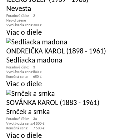
ILEČKO JOZEF (1909 - 1986)
Nevesta
Poradové číslo:
2
Nevydražené
Vyvolávacia cena:
300 €
Viac o diele
ONDREIČKA KAROL (1898 - 1961)
Sedliacka madona
Poradové číslo:
3
Vyvolávacia cena:
800 €
Konečná cena:
650 €
Viac o diele
SOVÁNKA KAROL (1883 - 1961)
Srnček a srnka
Poradové číslo:
3a
Vyvolávacia cena:
4 500 €
Konečná cena:
7 500 €
Viac o diele