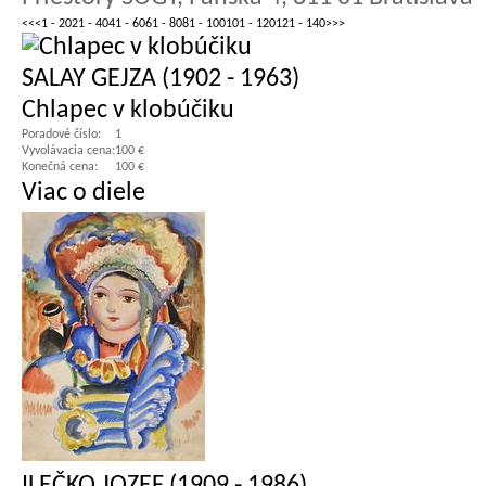
<<
<
1 - 20
21 - 40
41 - 60
61 - 80
81 - 100
101 - 120
121 - 140
>
>>
SALAY GEJZA (1902 - 1963)
Chlapec v klobúčiku
Poradové číslo:
1
Vyvolávacia cena:
100 €
Konečná cena:
100 €
Viac o diele