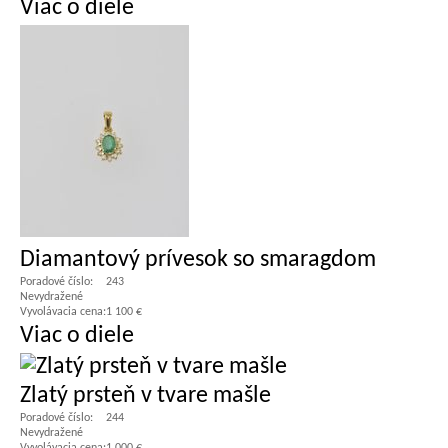
Viac o diele
Diamantový prívesok so smaragdom
Poradové číslo:
243
Nevydražené
Vyvolávacia cena:
1 100 €
Viac o diele
Zlatý prsteň v tvare mašle
Poradové číslo:
244
Nevydražené