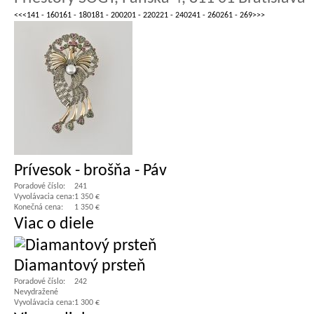
<<
<
141 - 160
161 - 180
181 - 200
201 - 220
221 - 240
241 - 260
261 - 269
>
>>
Prívesok - brošňa - Páv
Poradové číslo:
241
Vyvolávacia cena:
1 350 €
Konečná cena:
1 350 €
Viac o diele
Diamantový prsteň
Poradové číslo:
242
Nevydražené
Vyvolávacia cena:
1 300 €