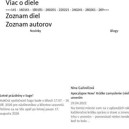
Viac o diele
<<
<
141 - 160
161 - 180
181 - 200
201 - 220
221 - 240
241 - 260
261 - 269
>
>>
Zoznam diel
Zoznam autorov
Novinky
Blogy
Nina Gažovičová
Apocalypse Now! Krátke zamyslenie (niel
Letné prázdniny v Soge!
umením
Aukčná spoločnosť Soga bude v dňoch 17.07. - 16.
29.04.2022
08. 2026 pre návštevníkov a klientov uzavretá.
Na tomto mieste som sa v uplynulých rok
Tešíme sa na Vás opäť po letnej pauze 17.
každoročnú krátku správu o stave a zm
augusta 2026
trhu s umením – pomenúvať nielen tenden
keď to bolo ...