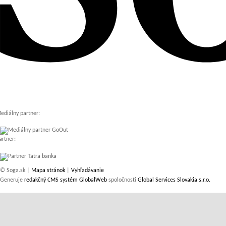
ediálny partner:
artner:
© Soga.sk |
Mapa stránok
|
Vyhľadávanie
Generuje
redakčný CMS systém GlobalWeb
spoločnosti
Global Services Slovakia s.r.o.