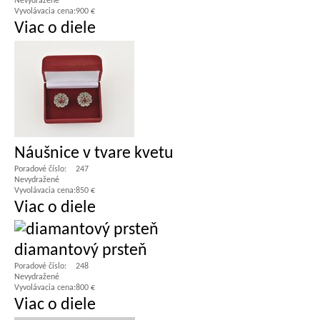
Nevydražené
Vyvolávacia cena:
900 €
Viac o diele
Náušnice v tvare kvetu
Poradové číslo:
247
Nevydražené
Vyvolávacia cena:
850 €
Viac o diele
diamantový prsteň
Poradové číslo:
248
Nevydražené
Vyvolávacia cena:
800 €
Viac o diele