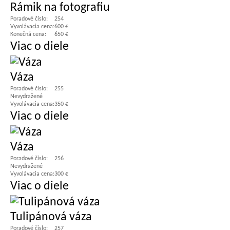
Rámik na fotografiu
Poradové číslo:
254
Vyvolávacia cena:
600 €
Konečná cena:
650 €
Viac o diele
Váza
Poradové číslo:
255
Nevydražené
Vyvolávacia cena:
350 €
Viac o diele
Váza
Poradové číslo:
256
Nevydražené
Vyvolávacia cena:
300 €
Viac o diele
Tulipánová váza
Poradové číslo:
257