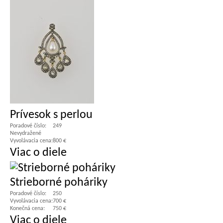
Prívesok s perlou
Poradové číslo:
249
Nevydražené
Vyvolávacia cena:
800 €
Viac o diele
Strieborné poháriky
Poradové číslo:
250
Vyvolávacia cena:
700 €
Konečná cena:
750 €
Viac o diele