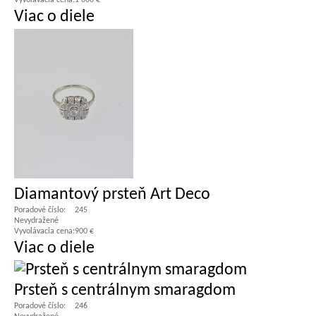
Vyvolávacia cena:
1 000 €
Viac o diele
Diamantový prsteň Art Deco
Poradové číslo:
245
Nevydražené
Vyvolávacia cena:
900 €
Viac o diele
Prsteň s centrálnym smaragdom
Poradové číslo:
246