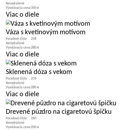
Nevydražené
Vyvolávacia cena:
300 €
Viac o diele
Váza s kvetinovým motívom
Poradové číslo:
258
Nevydražené
Vyvolávacia cena:
280 €
Viac o diele
Sklenená dóza s vekom
Poradové číslo:
259
Nevydražené
Vyvolávacia cena:
280 €
Viac o diele
Drevené púzdro na cigaretovú špičku
Poradové číslo:
260
Nevydražené
Vyvolávacia cena:
200 €