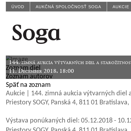
ÚVOD
AUKČNÁ SPOLOČNOSŤ SOGA
AUKCIE
144. zimná aukcia výtvarných diel a starožitnos
Zoznam diel
11. December 2018, 18:00
Zoznam autorov
Späť na zoznam
Aukcie | 144. zimná aukcia výtvarných diel a
Priestory SOGY, Panská 4, 811 01 Bratislava
Výstava ponúkaných diel: 05.12.2018 - 10.
Priestory SOGY, Panská 4, 811 01 Bratislava