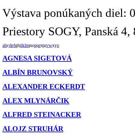
Výstava ponúkaných diel: 
Priestory SOGY, Panská 4, 
a
b
c
d
e
f
g
h
i
j
k
l
m
n
o
p
q
r
s
t
u
v
w
x
y
z
AGNESA SIGETOVÁ
ALBÍN BRUNOVSKÝ
ALEXANDER ECKERDT
ALEX MLYNÁRČIK
ALFRED STEINACKER
ALOJZ STRUHÁR