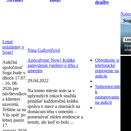
dražby
Najno
Letné
prázdniny v
Nina Gažovičová
Soge!
Apocalypse Now! Krátke
Objednajte si
Aukčná
zamyslenie (nielen) o trhu s
telefonické
spoločnosť
umením
pripojenie na
Soga bude v
aukciu
dňoch 17.07.
29.04.2022
- 16. 08.
Splnomocnite
2026 pre
Na tomto mieste som sa v
k
návštevníkov
uplynulých rokoch snažila
zastupovaniu
a klientov
prinášať každoročnú krátku
na aukcii
uzavretá.
správu o stave a zmenách na
Tešíme sa na
domácom trhu s umením –
Vás opäť po
pomenúvať nielen tendencie a
letnej pauze
trendy, ale keď to bolo ...
17.
augusta 2026