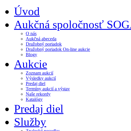
Úvod
Aukčná spoločnosť SO
O nás
Aukčná abeceda
Dražobný poriadok
Dražobný poriadok On-line aukcie
Blogy
Aukcie
Zoznam aukcií
Výsledky aukcií
Predaj diel
Termíny aukcií a výstav
Naše rekordy
Katalógy
Predaj diel
Služby
Znalecké posudky