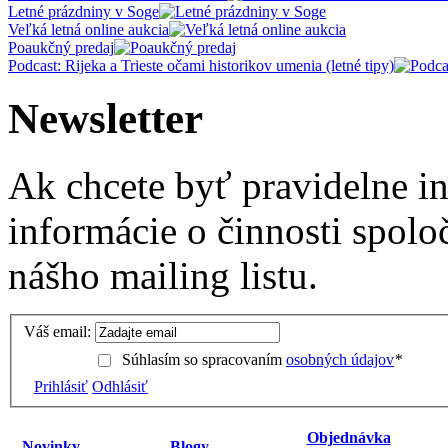
Letné prázdniny v Soge
Veľká letná online aukcia
Poaukčný predaj
Podcast: Rijeka a Trieste očami historikov umenia (letné tipy)
Newsletter
Ak chcete byť pravidelne i
informácie o činnosti spolo
nášho mailing listu.
Váš email:
Súhlasím so spracovaním
osobných údajov
*
Prihlásiť
Odhlásiť
Objednávka
Novinky
Blogy