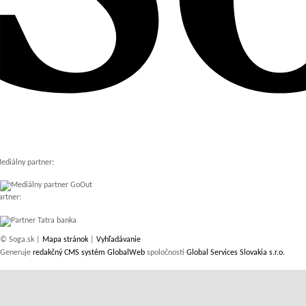
ediálny partner:
artner:
© Soga.sk |
Mapa stránok
|
Vyhľadávanie
Generuje
redakčný CMS systém GlobalWeb
spoločnosti
Global Services Slovakia s.r.o.