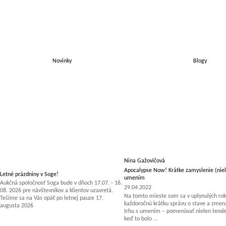
Novinky
Blogy
Nina Gažovičová
Apocalypse Now! Krátke zamyslenie (niel
Letné prázdniny v Soge!
umením
Aukčná spoločnosť Soga bude v dňoch 17.07. - 16.
29.04.2022
08. 2026 pre návštevníkov a klientov uzavretá.
Na tomto mieste som sa v uplynulých rok
Tešíme sa na Vás opäť po letnej pauze 17.
každoročnú krátku správu o stave a zm
augusta 2026
trhu s umením – pomenúvať nielen tenden
keď to bolo ...