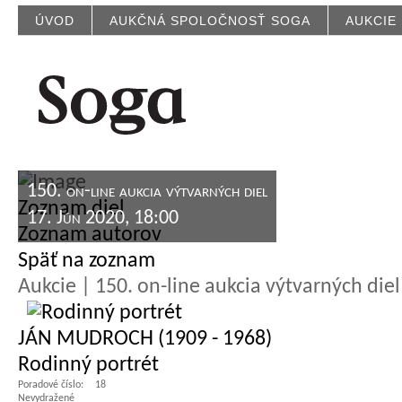
ÚVOD
AUKČNÁ SPOLOČNOSŤ SOGA
AUKCIE
150. on-line aukcia výtvarných diel
Zoznam diel
17. Jún 2020, 18:00
Zoznam autorov
Späť na zoznam
Aukcie | 150. on-line aukcia výtvarných diel
JÁN MUDROCH (1909 - 1968)
Rodinný portrét
Poradové číslo:
18
Nevydražené