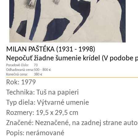
MILAN PAŠTÉKA (1931 - 1998)
Nepočuť žiadne šumenie krídel (V podobe p
Poradové číslo:
73
Odhadovaná cena:
500 - 800 €
Konečná cena:
380 €
Rok:
1979
Technika:
Tuš na papieri
Typ diela:
Výtvarné umenie
Rozmery:
19,5 x 29,5 cm
Značené:
Neznačené, na zadnej strane auto
Popis:
nerámované