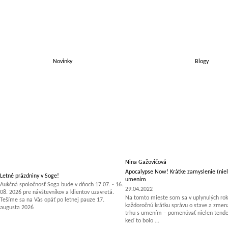
Novinky
Blogy
Nina Gažovičová
Apocalypse Now! Krátke zamyslenie (niel
Letné prázdniny v Soge!
umením
Aukčná spoločnosť Soga bude v dňoch 17.07. - 16.
29.04.2022
08. 2026 pre návštevníkov a klientov uzavretá.
Na tomto mieste som sa v uplynulých rok
Tešíme sa na Vás opäť po letnej pauze 17.
každoročnú krátku správu o stave a zm
augusta 2026
trhu s umením – pomenúvať nielen tenden
keď to bolo ...