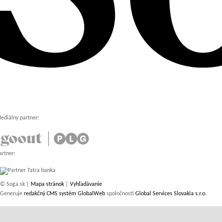
ediálny partner:
artner:
© Soga.sk |
Mapa stránok
|
Vyhľadávanie
Generuje
redakčný CMS systém GlobalWeb
spoločnosti
Global Services Slovakia s.r.o.