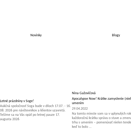
Novinky
Blogy
Nina Gažovičová
Apocalypse Now! Krátke zamyslenie (niel
Letné prázdniny v Soge!
umením
Aukčná spoločnosť Soga bude v dňoch 17.07. - 16.
29.04.2022
08. 2026 pre návštevníkov a klientov uzavretá.
Na tomto mieste som sa v uplynulých rok
Tešíme sa na Vás opäť po letnej pauze 17.
každoročnú krátku správu o stave a zm
augusta 2026
trhu s umením – pomenúvať nielen tenden
keď to bolo ...