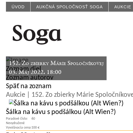
ÚVOD
AUKČNÁ SPOLOČNOSŤ SOGA
AUKCIE
152. Zo zbierky Márie Spoločníkovej
Zoznam diel
03. Máj 2022, 18:00
Zoznam autorov
Späť na zoznam
Aukcie | 152. Zo zbierky Márie Spoločníkov
Šálka na kávu s podšálkou (Alt Wien?)
Poradové číslo:
60
Nevydražené
Vyvolávacia cena:
100 €