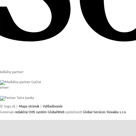
ediálny partner:
artner:
© Soga.sk |
Mapa stránok
|
Vyhľadávanie
Generuje
redakčný CMS systém GlobalWeb
spoločnosti
Global Services Slovakia s.r.o.