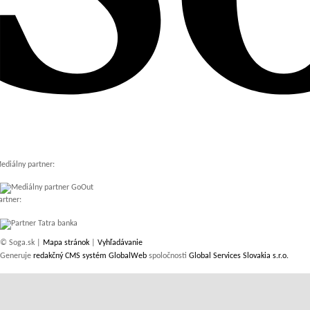
ediálny partner:
artner:
© Soga.sk |
Mapa stránok
|
Vyhľadávanie
Generuje
redakčný CMS systém GlobalWeb
spoločnosti
Global Services Slovakia s.r.o.