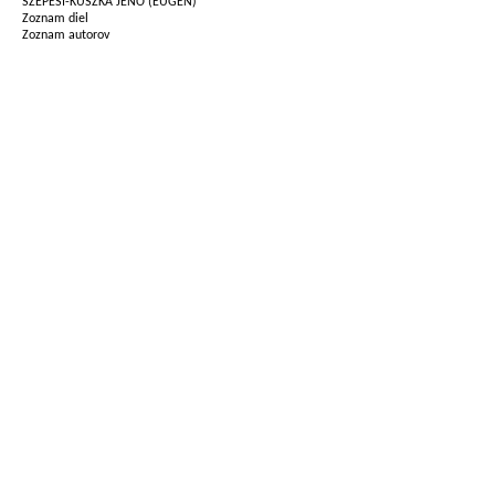
SZEPESI-KUSZKA JENŐ (EUGEN)
Zoznam diel
Zoznam autorov