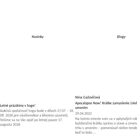
Novinky
Blogy
Nina Gažovičová
Apocalypse Now! Krátke zamyslenie (niel
Letné prázdniny v Soge!
umením
Aukčná spoločnosť Soga bude v dňoch 17.07. - 16.
29.04.2022
08. 2026 pre návštevníkov a klientov uzavretá.
Na tomto mieste som sa v uplynulých rok
Tešíme sa na Vás opäť po letnej pauze 17.
každoročnú krátku správu o stave a zm
augusta 2026
trhu s umením – pomenúvať nielen tenden
keď to bolo ...