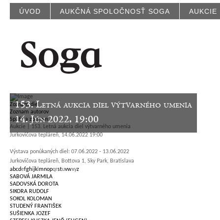
ÚVOD
AUKČNÁ SPOLOČNOSŤ SOGA
AUKCIE
153. Letná aukcia diel výtvarného umenia
Zoznam diel
Zoznam autorov
14. Jún 2022, 19:00
Späť na zoznam
Aukcie | 153. Letná aukcia diel výtvarného umenia
Jurkovičova tepláreň, 14.06.2022 19:00
Výstava ponúkaných diel: 07.06.2022 - 13.06.2022
Jurkovičova tepláreň, Bottova 1, Sky Park, Bratislava
a
b
c
d
e
f
g
h
i
j
k
l
m
n
o
p
q
r
s
t
u
v
w
x
y
z
SABOVÁ JARMILA
SADOVSKÁ DOROTA
SIKORA RUDOLF
SOKOL KOLOMAN
STUDENÝ FRANTIŠEK
SUŠIENKA JOZEF