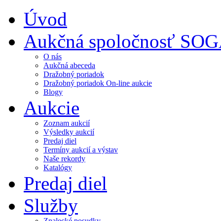
Úvod
Aukčná spoločnosť SO
O nás
Aukčná abeceda
Dražobný poriadok
Dražobný poriadok On-line aukcie
Blogy
Aukcie
Zoznam aukcií
Výsledky aukcií
Predaj diel
Termíny aukcií a výstav
Naše rekordy
Katalógy
Predaj diel
Služby
Znalecké posudky