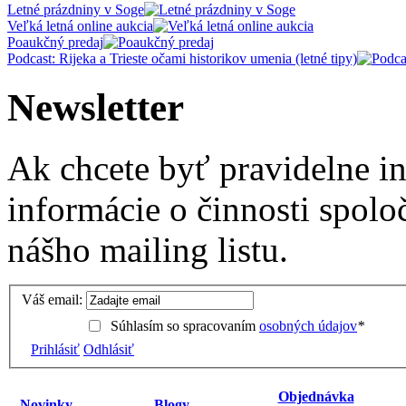
Letné prázdniny v Soge
Veľká letná online aukcia
Poaukčný predaj
Podcast: Rijeka a Trieste očami historikov umenia (letné tipy)
Newsletter
Ak chcete byť pravidelne i
informácie o činnosti spolo
nášho mailing listu.
Váš email:
Súhlasím so spracovaním
osobných údajov
*
Prihlásiť
Odhlásiť
Objednávka
Novinky
Blogy