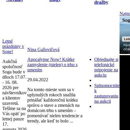
dražby
Najno
Letné
prázdniny v
Nina Gažovičová
Soge!
Apocalypse Now! Krátke
Objednajte si
Aukčná
zamyslenie (nielen) o trhu s
telefonické
spoločnosť
umením
pripojenie na
Soga bude v
aukciu
dňoch 17.07.
29.04.2022
- 16. 08.
Splnomocnite
2026 pre
Na tomto mieste som sa v
k
návštevníkov
uplynulých rokoch snažila
zastupovaniu
a klientov
prinášať každoročnú krátku
na aukcii
uzavretá.
správu o stave a zmenách na
Tešíme sa na
domácom trhu s umením –
Vás opäť po
pomenúvať nielen tendencie a
letnej pauze
trendy, ale keď to bolo ...
17.
augusta 2026