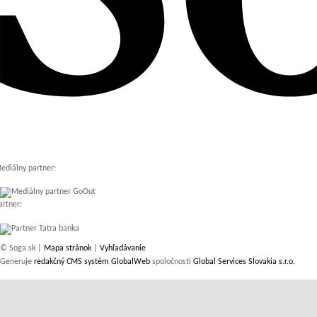
ediálny partner:
artner:
© Soga.sk |
Mapa stránok
|
Vyhľadávanie
Generuje
redakčný CMS systém GlobalWeb
spoločnosti
Global Services Slovakia s.r.o.