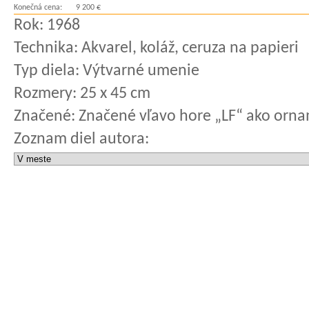
Konečná cena:
9 200 €
Rok:
1968
Technika:
Akvarel, koláž, ceruza na papieri
Typ diela:
Výtvarné umenie
Rozmery:
25 x 45 cm
Značené:
Značené vľavo hore „LF“ ako orna
Zoznam diel autora: