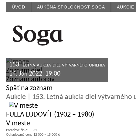
ÚVOD
AUKČNÁ SPOLOČNOSŤ SOGA
AUKCIE
153. Letná aukcia diel výtvarného umenia
Zoznam diel
14. Jún 2022, 19:00
Zoznam autorov
Späť na zoznam
Aukcie | 153. Letná aukcia diel výtvarného
FULLA ĽUDOVÍT (1902 – 1980)
V meste
Poradové číslo:
31
Odhadovaná cena:
12 000 – 15 000 €