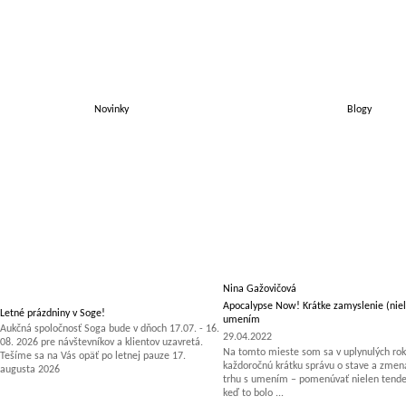
Novinky
Blogy
Nina Gažovičová
Apocalypse Now! Krátke zamyslenie (niel
Letné prázdniny v Soge!
umením
Aukčná spoločnosť Soga bude v dňoch 17.07. - 16.
29.04.2022
08. 2026 pre návštevníkov a klientov uzavretá.
Na tomto mieste som sa v uplynulých rok
Tešíme sa na Vás opäť po letnej pauze 17.
každoročnú krátku správu o stave a zm
augusta 2026
trhu s umením – pomenúvať nielen tenden
keď to bolo ...