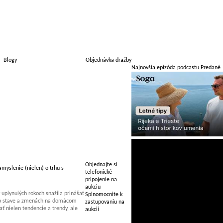
Blogy
Objednávka dražby
Najnovšia epizóda podcastu Predané
Objednajte si
myslenie (nielen) o trhu s
telefonické
pripojenie na
aukciu
uplynulých rokoch snažila prinášať
Splnomocnite k
 o stave a zmenách na domácom
zastupovaniu na
 nielen tendencie a trendy, ale
aukcii