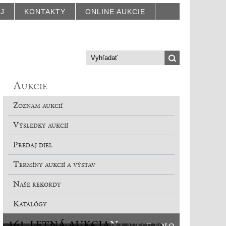
AJ
KONTAKTY
ONLINE AUKCIE
Aukcie
Zoznam aukcií
Výsledky aukcií
Predaj diel
Termíny aukcií a výstav
Naše rekordy
Katalógy
161. LETNÁ AUKCIA
Na aukcii bolo