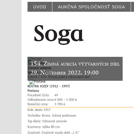
ÚVOD
AUKČNÁ SPOLOČNOSŤ SOGA
154. Zimná aukcia výtvarných diel
Zoznam diel
Zoznam autorov
29. November 2022, 19:00
Späť na zoznam
Aukcie | 154. Zimná aukcia výtvarných diel
KOSTKA JOZEF (1912 – 1997)
Postava
Poradové číslo:
49
Odhadovaná cena:
4 000 – 5 000 €
Konečná cena:
3 700 €
Rok:
okolo 1957
Technika:
Bronz, žulový podstavec
Typ diela:
Výtvarné umenie
Rozmery:
výška 80 cm.
Značené:
Značené vzadu dole „J. K.“