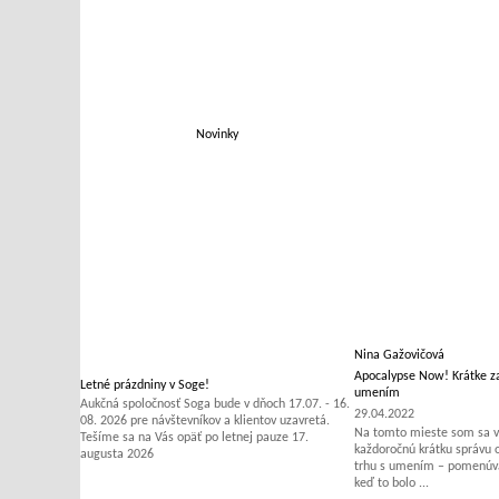
Novinky
Nina Gažovičová
Apocalypse Now! Krátke za
Letné prázdniny v Soge!
umením
Aukčná spoločnosť Soga bude v dňoch 17.07. - 16.
29.04.2022
08. 2026 pre návštevníkov a klientov uzavretá.
Na tomto mieste som sa v 
Tešíme sa na Vás opäť po letnej pauze 17.
každoročnú krátku správu
augusta 2026
trhu s umením – pomenúvať
keď to bolo ...