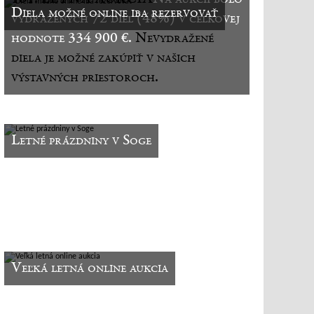
Diela možné online iba rezervovať
vydražených 72 diel (48%) v celkovej
hodnote 334 900 €.
Nevydražené
diela je možné zakúpiť v našich
výstavných priestoroch.
Letné prázdniny v Soge
Veľká letná online aukcia