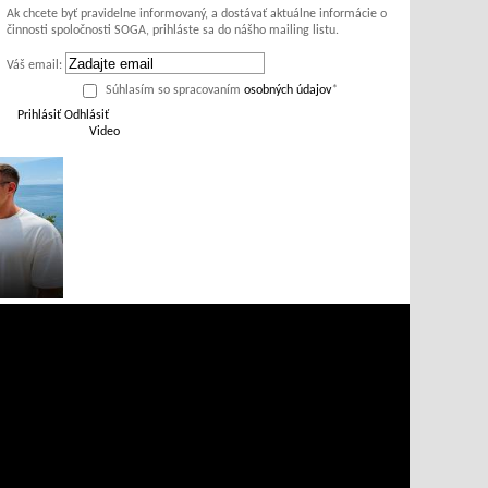
Ak chcete byť pravidelne informovaný, a dostávať aktuálne informácie o
činnosti spoločnosti SOGA, prihláste sa do nášho mailing listu.
Váš email:
Súhlasím so spracovaním
osobných údajov
*
Prihlásiť
Odhlásiť
Video