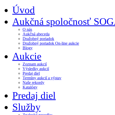
Úvod
Aukčná spoločnosť SO
O nás
Aukčná abeceda
Dražobný poriadok
Dražobný poriadok On-line aukcie
Blogy
Aukcie
Zoznam aukcií
Výsledky aukcií
Predaj diel
Termíny aukcií a výstav
Naše rekordy
Katalógy
Predaj diel
Služby
Znalecké posudky