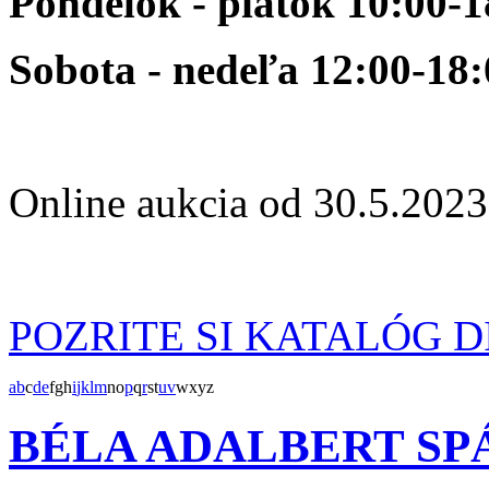
Pondelok - piatok 10:00-1
Sobota - nedeľa 12:00-18:
Online aukcia od 30.5.2023
POZRITE SI KATALÓG D
a
b
c
d
e
f
g
h
i
j
k
l
m
n
o
p
q
r
s
t
u
v
w
x
y
z
BÉLA ADALBERT SP