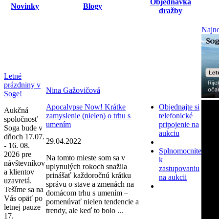
Objednávka
Novinky
Blogy
dražby
Najno
Letné
prázdniny v
Nina Gažovičová
Soge!
Apocalypse Now! Krátke
Objednajte si
Aukčná
zamyslenie (nielen) o trhu s
telefonické
spoločnosť
umením
pripojenie na
Soga bude v
aukciu
dňoch 17.07.
29.04.2022
- 16. 08.
Splnomocnite
2026 pre
Na tomto mieste som sa v
k
návštevníkov
uplynulých rokoch snažila
zastupovaniu
a klientov
prinášať každoročnú krátku
na aukcii
uzavretá.
správu o stave a zmenách na
Tešíme sa na
domácom trhu s umením –
Vás opäť po
pomenúvať nielen tendencie a
letnej pauze
trendy, ale keď to bolo ...
17.