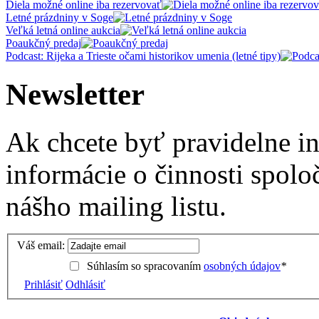
Diela možné online iba rezervovať
Letné prázdniny v Soge
Veľká letná online aukcia
Poaukčný predaj
Podcast: Rijeka a Trieste očami historikov umenia (letné tipy)
Newsletter
Ak chcete byť pravidelne i
informácie o činnosti spolo
nášho mailing listu.
Váš email:
Súhlasím so spracovaním
osobných údajov
*
Prihlásiť
Odhlásiť