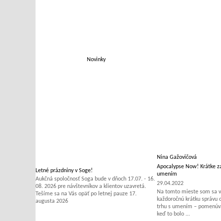
Novinky
Nina Gažovičová
Apocalypse Now! Krátke za
Letné prázdniny v Soge!
umením
Aukčná spoločnosť Soga bude v dňoch 17.07. - 16.
29.04.2022
08. 2026 pre návštevníkov a klientov uzavretá.
Na tomto mieste som sa v 
Tešíme sa na Vás opäť po letnej pauze 17.
každoročnú krátku správu
augusta 2026
trhu s umením – pomenúvať
keď to bolo ...