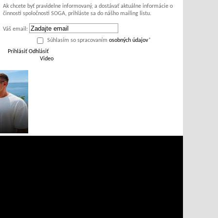
Ak chcete byť pravidelne informovaný, a dostávať aktuálne informácie o
činnosti spoločnosti SOGA, prihláste sa do nášho mailing listu.
Váš email:
Súhlasím so spracovaním
osobných údajov
*
Prihlásiť
Odhlásiť
Video