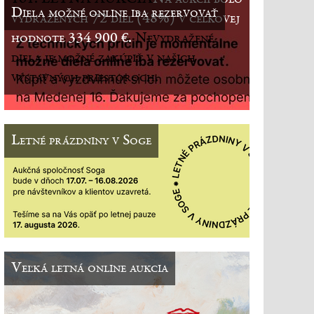
Diela možné online iba rezervovať
vydražených 72 diel (48%) v celkovej
hodnote 334 900 €.
Nevydražené
diela je možné zakúpiť v našich
výstavných priestoroch.
Letné prázdniny v Soge
Veľká letná online aukcia