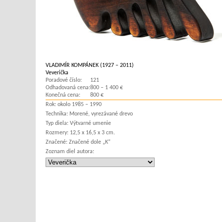
VLADIMÍR KOMPÁNEK (1927 – 2011)
Veverička
Poradové číslo:
121
Odhadovaná cena:
800 – 1 400 €
Konečná cena:
800 €
Rok:
okolo 1985 – 1990
Technika:
Morené, vyrezávané drevo
Typ diela:
Výtvarné umenie
Rozmery:
12,5 x 16,5 x 3 cm.
Značené:
Značené dole „K“
Zoznam diel autora: