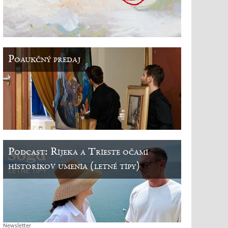
Poaukčný predaj
Podcast: Rijeka a Trieste očami
historikov umenia (letné tipy)
Newsletter