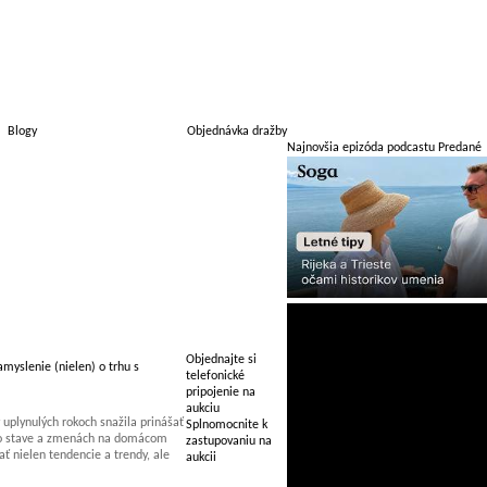
Blogy
Objednávka dražby
Najnovšia epizóda podcastu Predané
Objednajte si
myslenie (nielen) o trhu s
telefonické
pripojenie na
aukciu
uplynulých rokoch snažila prinášať
Splnomocnite k
 o stave a zmenách na domácom
zastupovaniu na
 nielen tendencie a trendy, ale
aukcii