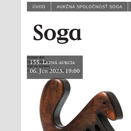
ÚVOD
AUKČNÁ SPOLOČNOSŤ SOGA
Zoznam diel
155. Letná aukcia
Zoznam autorov
Späť na zoznam
06. Jún 2023, 19:00
Aukcie | 155. Letná aukcia