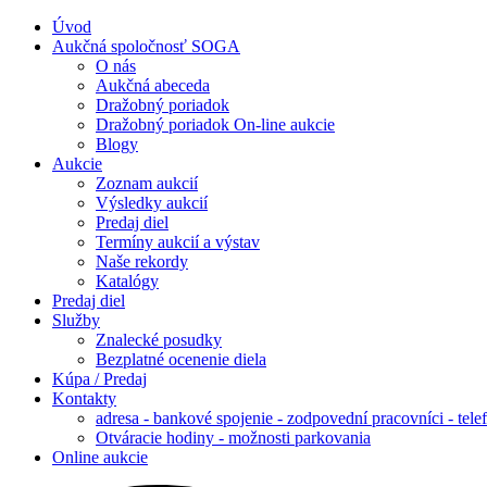
Úvod
Aukčná spoločnosť SOGA
O nás
Aukčná abeceda
Dražobný poriadok
Dražobný poriadok On-line aukcie
Blogy
Aukcie
Zoznam aukcií
Výsledky aukcií
Predaj diel
Termíny aukcií a výstav
Naše rekordy
Katalógy
Predaj diel
Služby
Znalecké posudky
Bezplatné ocenenie diela
Kúpa / Predaj
Kontakty
adresa - bankové spojenie - zodpovední pracovníci - tele
Otváracie hodiny - možnosti parkovania
Online aukcie