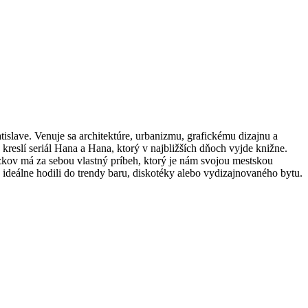
tislave. Venuje sa architektúre, urbanizmu, grafickému dizajnu a
reslí seriál Hana a Hana, ktorý v najbližších dňoch vyjde knižne.
zkov má za sebou vlastný príbeh, ktorý je nám svojou mestskou
ideálne hodili do trendy baru, diskotéky alebo vydizajnovaného bytu.