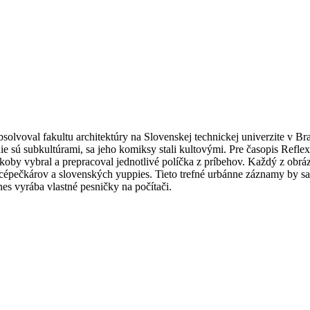
solvoval fakultu architektúry na Slovenskej technickej univerzite v Bra
sú subkultúrami, sa jeho komiksy stali kultovými. Pre časopis Reflex k
oby vybral a prepracoval jednotlivé políčka z príbehov. Každý z obrá
cépečkárov a slovenských yuppies. Tieto trefné urbánne záznamy by sa 
es vyrába vlastné pesničky na počítači.