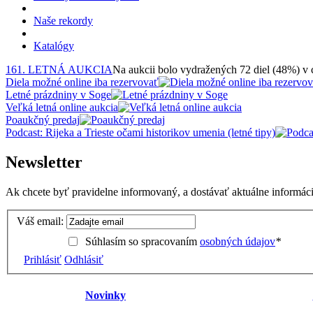
Naše rekordy
Katalógy
161. LETNÁ AUKCIA
Na aukcii bolo vydražených 72 diel (48%) v
Diela možné online iba rezervovať
Letné prázdniny v Soge
Veľká letná online aukcia
Poaukčný predaj
Podcast: Rijeka a Trieste očami historikov umenia (letné tipy)
Newsletter
Ak chcete byť pravidelne informovaný, a dostávať aktuálne informácie
Váš email:
Súhlasím so spracovaním
osobných údajov
*
Prihlásiť
Odhlásiť
Novinky