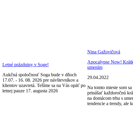
Nina Gažovičová
Apocalypse Now! Krátke 
Letné prázdniny v Soge!
umením
Aukčná spoločnosť Soga bude v dňoch
29.04.2022
17.07. - 16. 08. 2026 pre návštevníkov a
klientov uzavretá. Tešíme sa na Vás opäť po
Na tomto mieste som sa 
letnej pauze 17. augusta 2026
prinášať každoročnú krá
na domácom trhu s ume
tendencie a trendy, ale k