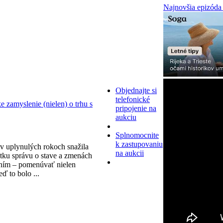
Najnovšia epizóda
Objednajte si
telefonické
zamyslenie (nielen) o trhu s
pripojenie na
aukciu
Splnomocnite
k zastupovaniu
v uplynulých rokoch snažila
na aukcii
tku správu o stave a zmenách
ním – pomenúvať nielen
eď to bolo ...