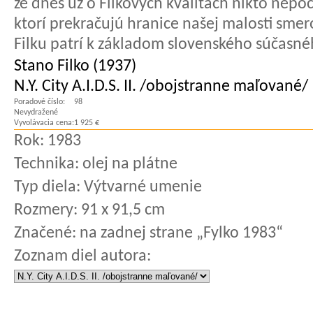
že dnes už o Filkových kvalitách nikto nepo
ktorí prekračujú hranice našej malosti sm
Filku patrí k základom slovenského súčasn
Stano Filko (1937)
N.Y. City A.I.D.S. II. /obojstranne maľované/
Poradové číslo:
98
Nevydražené
Vyvolávacia cena:
1 925 €
Rok:
1983
Technika:
olej na plátne
Typ diela:
Výtvarné umenie
Rozmery:
91 x 91,5 cm
Značené:
na zadnej strane „Fylko 1983“
Zoznam diel autora: