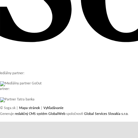
ediálny partner:
artner:
© Soga.sk |
Mapa stránok
|
Vyhľadávanie
Generuje
redakčný CMS systém GlobalWeb
spoločnosti
Global Services Slovakia s.r.o.