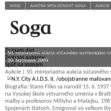
ÚVOD
AUKČNÁ SPOLOČNOSŤ SOGA
AUKCIE
Zoznam diel
50. mimoriadna aukcia súčasného slovenského u
Zoznam autorov
30. September 2004
Späť na zoznam
Aukcie | 50. mimoriadna aukcia súčasného
Biografia:
Stano Filko sa narodil 15. 6. 1937
na Vysokej škole výtvarného umenia v Brat
maľby u profesorov Millyho a Matejku. 198
Spojených štátoch. Emigroval vo veľkom štýl