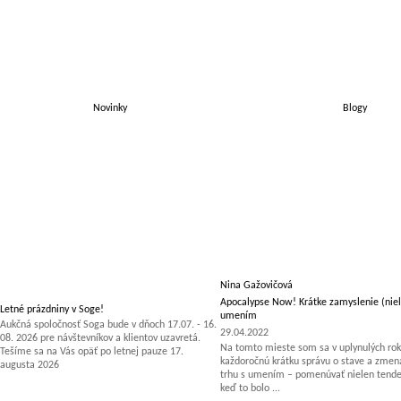
Novinky
Blogy
Nina Gažovičová
Apocalypse Now! Krátke zamyslenie (niel
Letné prázdniny v Soge!
umením
Aukčná spoločnosť Soga bude v dňoch 17.07. - 16.
29.04.2022
08. 2026 pre návštevníkov a klientov uzavretá.
Na tomto mieste som sa v uplynulých rok
Tešíme sa na Vás opäť po letnej pauze 17.
každoročnú krátku správu o stave a zm
augusta 2026
trhu s umením – pomenúvať nielen tenden
keď to bolo ...