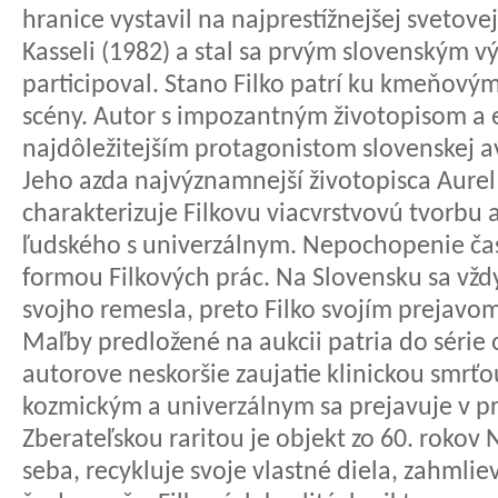
hranice vystavil na najprestížnejšej svetov
Kasseli (1982) a stal sa prvým slovenským v
participoval. Stano Filko patrí ku kmeňový
scény. Autor s impozantným životopisom a 
najdôležitejším protagonistom slovenskej a
Jeho azda najvýznamnejší životopisca Aurel
charakterizuje Filkovu viacvrstvovú tvorbu
ľudského s univerzálnym. Nepochopenie čas
formou Filkových prác. Na Slovensku sa vždy
svojho remesla, preto Filko svojím prejav
Maľby predložené na aukcii patria do séri
autorove neskoršie zaujatie klinickou smrť
kozmickým a univerzálnym sa prejavuje v pr
Zberateľskou raritou je objekt zo 60. rokov 
seba, recykluje svoje vlastné diela, zahmlie