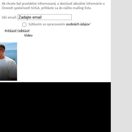
Ak chcete byť pravidelne informovaný, a dostávať aktuálne informácie o
činnosti spoločnosti SOGA, prihláste sa do nášho mailing listu.
Váš email:
Súhlasím so spracovaním
osobných údajov
*
Prihlásiť
Odhlásiť
Video