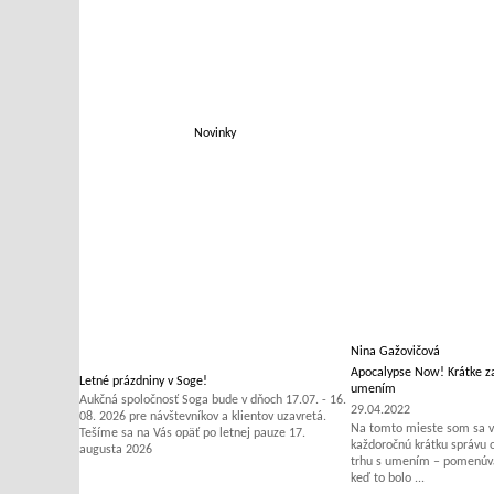
Novinky
Nina Gažovičová
Apocalypse Now! Krátke za
Letné prázdniny v Soge!
umením
Aukčná spoločnosť Soga bude v dňoch 17.07. - 16.
29.04.2022
08. 2026 pre návštevníkov a klientov uzavretá.
Na tomto mieste som sa v 
Tešíme sa na Vás opäť po letnej pauze 17.
každoročnú krátku správu
augusta 2026
trhu s umením – pomenúvať
keď to bolo ...