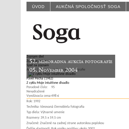
ÚVOD
AUKČNÁ SPOLOČNOSŤ SOGA
Zoznam diel
52. mimoradna aukcia fotografie
Zoznam autorov
Späť na zoznam
05. November 2004
Aukcie | 52. mimoradna aukcia fotografie
Pavel Pecha (1962)
Z cyklu Moje intuitívne divadlo
Poradové číslo:
95
Nevydražené
Vyvolávacia cena:
498 €
Rok:
1992
Technika:
tónovaná čiernobiela fotografia
Typ diela:
Výtvarné umenie
Rozmery:
39,5 x 59,5 cm
Značené:
Značené na zadnej strane autorskou popiskou
Ďalšie vlastnosti:
Rok vzniku pozitívu: okolo 2002