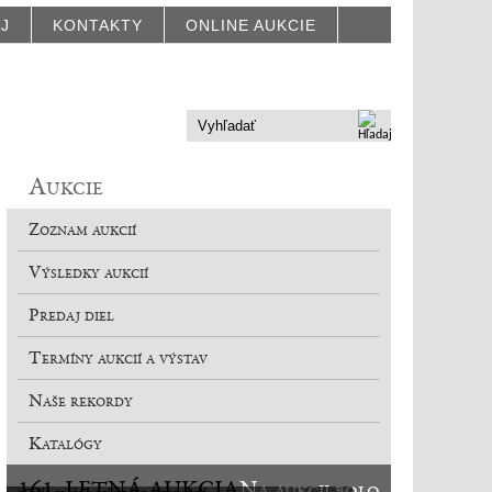
AJ
KONTAKTY
ONLINE AUKCIE
Aukcie
Zoznam aukcií
Výsledky aukcií
Predaj diel
Termíny aukcií a výstav
Naše rekordy
Katalógy
161. LETNÁ AUKCIA
Na aukcii bolo