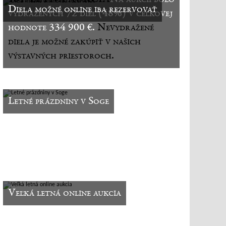
Diela možné online iba rezervovať
vydražených 72 diel (48%) v celkovej
hodnote 334 900 €.
Nevydražené
diela je možné zakúpiť v našich
výstavných priestoroch.
Letné prázdniny v Soge
Veľká letná online aukcia