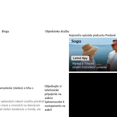
Blogy
Objednávka dražby
Najnovšia epizóda podcastu Predané
Objednajte si
myslenie (nielen) o trhu s
telefonické
pripojenie na
aukciu
uplynulých rokoch snažila prinášať
Splnomocnite k
 o stave a zmenách na domácom
zastupovaniu na
 nielen tendencie a trendy, ale
aukcii