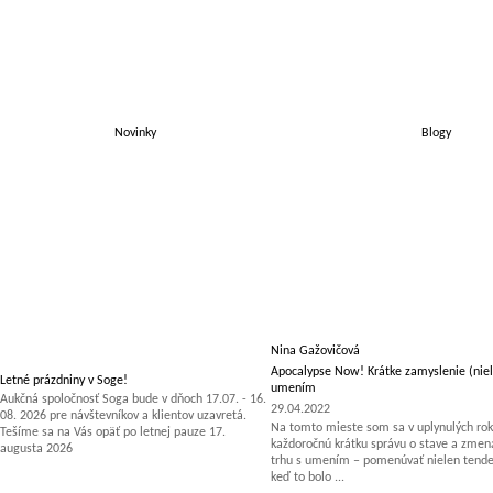
Novinky
Blogy
Nina Gažovičová
Apocalypse Now! Krátke zamyslenie (niel
Letné prázdniny v Soge!
umením
Aukčná spoločnosť Soga bude v dňoch 17.07. - 16.
29.04.2022
08. 2026 pre návštevníkov a klientov uzavretá.
Na tomto mieste som sa v uplynulých rok
Tešíme sa na Vás opäť po letnej pauze 17.
každoročnú krátku správu o stave a zm
augusta 2026
trhu s umením – pomenúvať nielen tenden
keď to bolo ...