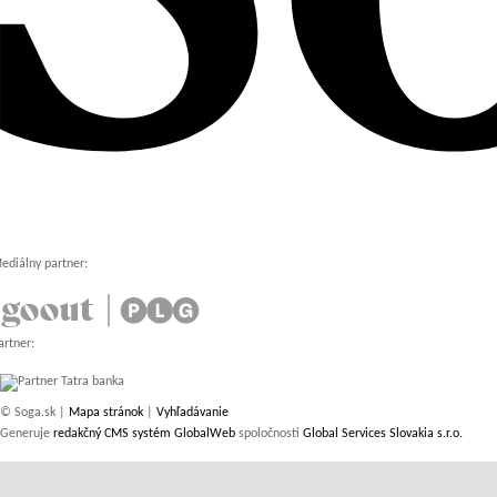
ediálny partner:
artner:
© Soga.sk |
Mapa stránok
|
Vyhľadávanie
Generuje
redakčný CMS systém GlobalWeb
spoločnosti
Global Services Slovakia s.r.o.