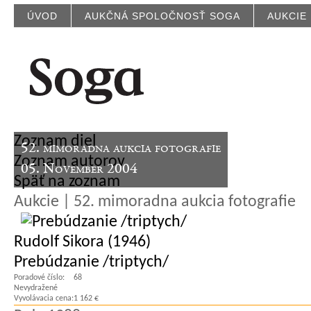
ÚVOD
AUKČNÁ SPOLOČNOSŤ SOGA
AUKCIE
Zoznam diel
52. mimoradna aukcia fotografie
Zoznam autorov
05. November 2004
Späť na zoznam
Aukcie | 52. mimoradna aukcia fotografie
Rudolf Sikora (1946)
Prebúdzanie /triptych/
Poradové číslo:
68
Nevydražené
Vyvolávacia cena:
1 162 €