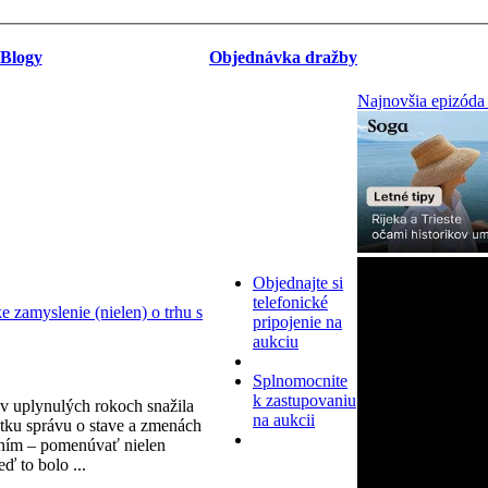
Blogy
Objednávka dražby
Najnovšia epizóda
Objednajte si
telefonické
zamyslenie (nielen) o trhu s
pripojenie na
aukciu
Splnomocnite
k zastupovaniu
v uplynulých rokoch snažila
na aukcii
tku správu o stave a zmenách
ním – pomenúvať nielen
eď to bolo ...