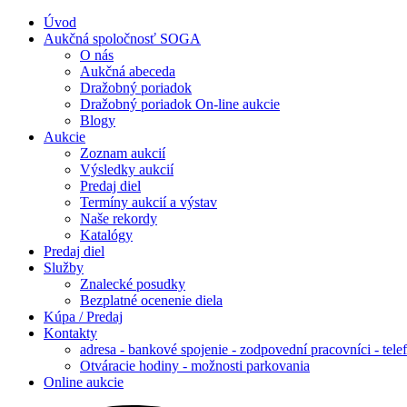
Úvod
Aukčná spoločnosť SOGA
O nás
Aukčná abeceda
Dražobný poriadok
Dražobný poriadok On-line aukcie
Blogy
Aukcie
Zoznam aukcií
Výsledky aukcií
Predaj diel
Termíny aukcií a výstav
Naše rekordy
Katalógy
Predaj diel
Služby
Znalecké posudky
Bezplatné ocenenie diela
Kúpa / Predaj
Kontakty
adresa - bankové spojenie - zodpovední pracovníci - tele
Otváracie hodiny - možnosti parkovania
Online aukcie