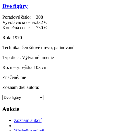
Dve figúry
Poradové číslo:
308
Vyvolávacia cena:
332 €
Konečná cena:
730 €
Rok:
1970
Technika:
čerešňové drevo, patinované
Typ diela:
Výtvarné umenie
Rozmery:
výška 103 cm
Značené:
nie
Zoznam diel autora:
Aukcie
Zoznam aukcií
Výsledky aukcií