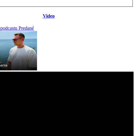
Video
 podcastu Predané