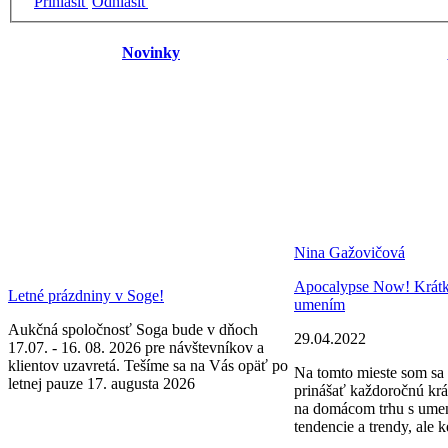
Prihlásiť
Odhlásiť
Novinky
Nina Gažovičová
Apocalypse Now! Krátke 
Letné prázdniny v Soge!
umením
Aukčná spoločnosť Soga bude v dňoch
29.04.2022
17.07. - 16. 08. 2026 pre návštevníkov a
klientov uzavretá. Tešíme sa na Vás opäť po
Na tomto mieste som sa 
letnej pauze 17. augusta 2026
prinášať každoročnú krá
na domácom trhu s ume
tendencie a trendy, ale k