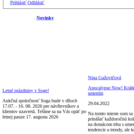
Prihlásiť
Odhlásiť
Novinky
Nina Gažovičová
Apocalypse Now! Krátke 
Letné prázdniny v Soge!
umením
Aukčná spoločnosť Soga bude v dňoch
29.04.2022
17.07. - 16. 08. 2026 pre návštevníkov a
klientov uzavretá. Tešíme sa na Vás opäť po
Na tomto mieste som sa 
letnej pauze 17. augusta 2026
prinášať každoročnú krá
na domácom trhu s ume
tendencie a trendy, ale k