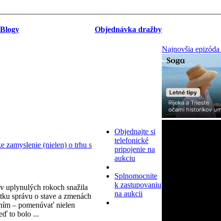
Blogy
Objednávka dražby
Najnovšia epizóda
Objednajte si
telefonické
zamyslenie (nielen) o trhu s
pripojenie na
aukciu
Splnomocnite
k zastupovaniu
v uplynulých rokoch snažila
na aukcii
tku správu o stave a zmenách
ním – pomenúvať nielen
eď to bolo ...