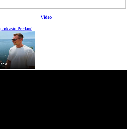
Video
 podcastu Predané