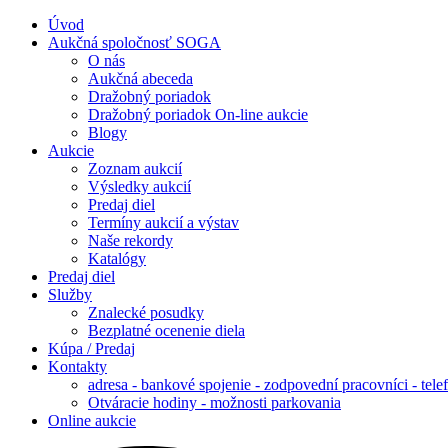
Úvod
Aukčná spoločnosť SOGA
O nás
Aukčná abeceda
Dražobný poriadok
Dražobný poriadok On-line aukcie
Blogy
Aukcie
Zoznam aukcií
Výsledky aukcií
Predaj diel
Termíny aukcií a výstav
Naše rekordy
Katalógy
Predaj diel
Služby
Znalecké posudky
Bezplatné ocenenie diela
Kúpa / Predaj
Kontakty
adresa - bankové spojenie - zodpovední pracovníci - tele
Otváracie hodiny - možnosti parkovania
Online aukcie