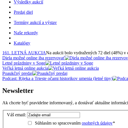
Výsledky aukcií
Predaj diel
Termíny aukcií a výstav
Naše rekordy
Katalógy
161. LETNÁ AUKCIA
Na aukcii bolo vydražených 72 diel (48%) v
Diela možné online iba rezervovať
Letné prázdniny v Soge
Veľká letná online aukcia
Poaukčný predaj
Podcast: Rijeka a Trieste očami historikov umenia (letné tipy)
Newsletter
Ak chcete byť pravidelne informovaný, a dostávať aktuálne informácie
Váš email:
Súhlasím so spracovaním
osobných údajov
*