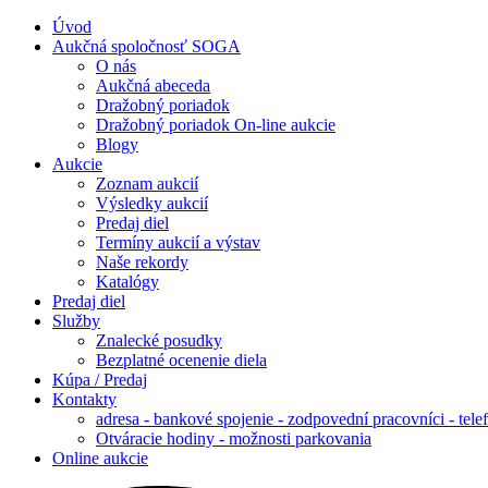
Úvod
Aukčná spoločnosť SOGA
O nás
Aukčná abeceda
Dražobný poriadok
Dražobný poriadok On-line aukcie
Blogy
Aukcie
Zoznam aukcií
Výsledky aukcií
Predaj diel
Termíny aukcií a výstav
Naše rekordy
Katalógy
Predaj diel
Služby
Znalecké posudky
Bezplatné ocenenie diela
Kúpa / Predaj
Kontakty
adresa - bankové spojenie - zodpovední pracovníci - tele
Otváracie hodiny - možnosti parkovania
Online aukcie