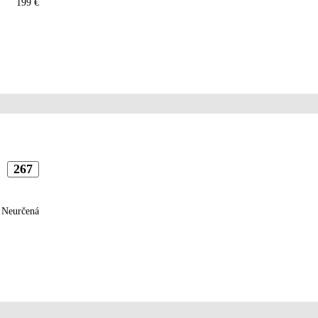
199 €
267
Neurčená