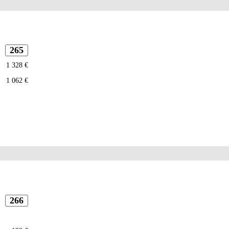
265
1 328 €
1 062 €
266