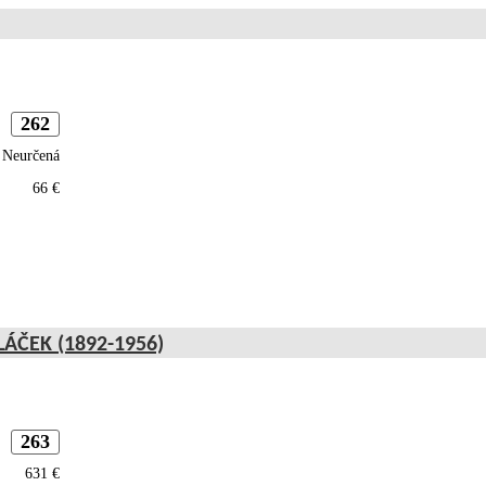
262
Neurčená
66 €
ÁČEK (1892-1956)
263
631 €