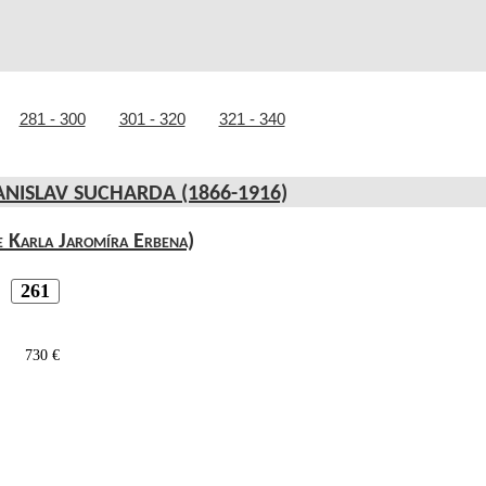
>
>>
281 - 300
301 - 320
321 - 340
ANISLAV SUCHARDA (1866-1916)
ce Karla Jaromíra Erbena)
261
730 €