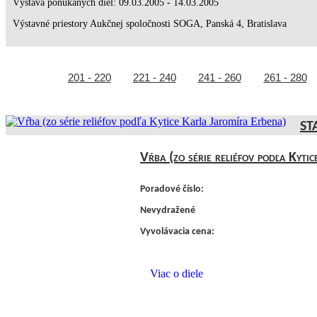
Výstava ponúkaných diel: 09.03.2005 - 14.03.2005
Výstavné priestory Aukčnej spoločnosti SOGA, Panská 4, Bratislava
201 - 220
221 - 240
241 - 260
261 - 280
ST
Vŕba (zo série reliéfov podľa Kyti
Poradové číslo:
Nevydražené
Vyvolávacia cena:
Viac o diele