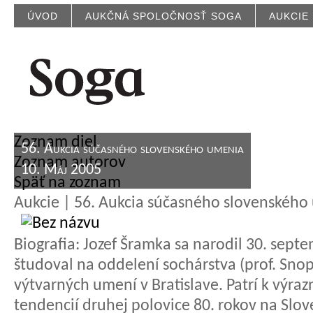
ÚVOD
AUKČNÁ SPOLOČNOSŤ SOGA
AUKCIE
Zoznam diel
56. Aukcia súčasného slovenského umenia
Zoznam autorov
10. Máj 2005
Späť na zoznam
Aukcie | 56. Aukcia súčasného slovenského
Biografia:
Jozef Šramka sa narodil 30. septe
študoval na oddelení sochárstva (prof. Snope
výtvarných umení v Bratislave. Patrí k výr
tendencií druhej polovice 80. rokov na Slov