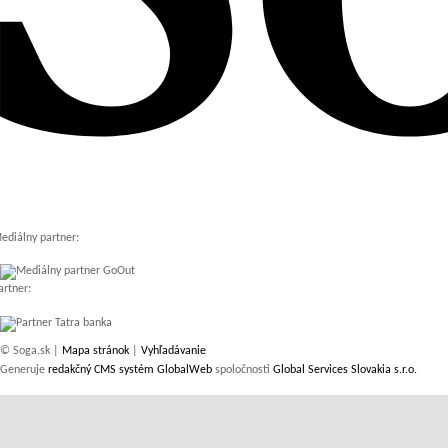
ediálny partner:
artner:
© Soga.sk |
Mapa stránok
|
Vyhľadávanie
Generuje
redakčný CMS systém GlobalWeb
spoločnosti
Global Services Slovakia s.r.o.