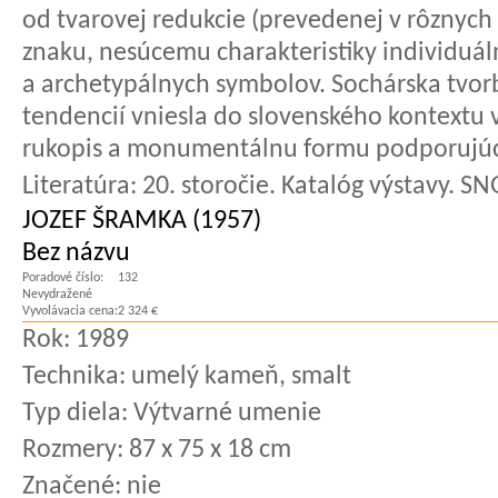
od tvarovej redukcie (prevedenej v rôznyc
znaku, nesúcemu charakteristiky individuál
a archetypálnych symbolov. Sochárska tvo
tendencií vniesla do slovenského kontextu 
rukopis a monumentálnu formu podporujú
Literatúra:
20. storočie. Katalóg výstavy. SN
JOZEF ŠRAMKA (1957)
Bez názvu
Poradové číslo:
132
Nevydražené
Vyvolávacia cena:
2 324 €
Rok:
1989
Technika:
umelý kameň, smalt
Typ diela:
Výtvarné umenie
Rozmery:
87 x 75 x 18 cm
Značené:
nie