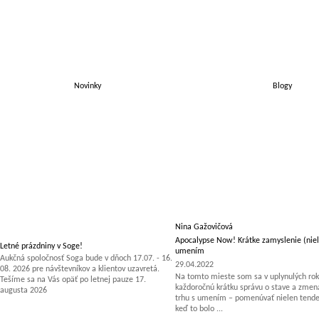
Novinky
Blogy
Nina Gažovičová
Apocalypse Now! Krátke zamyslenie (niel
Letné prázdniny v Soge!
umením
Aukčná spoločnosť Soga bude v dňoch 17.07. - 16.
29.04.2022
08. 2026 pre návštevníkov a klientov uzavretá.
Na tomto mieste som sa v uplynulých rok
Tešíme sa na Vás opäť po letnej pauze 17.
každoročnú krátku správu o stave a zm
augusta 2026
trhu s umením – pomenúvať nielen tenden
keď to bolo ...