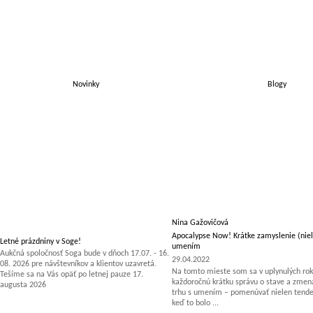
Novinky
Blogy
Nina Gažovičová
Apocalypse Now! Krátke zamyslenie (niel
Letné prázdniny v Soge!
umením
Aukčná spoločnosť Soga bude v dňoch 17.07. - 16.
29.04.2022
08. 2026 pre návštevníkov a klientov uzavretá.
Na tomto mieste som sa v uplynulých rok
Tešíme sa na Vás opäť po letnej pauze 17.
každoročnú krátku správu o stave a zm
augusta 2026
trhu s umením – pomenúvať nielen tenden
keď to bolo ...