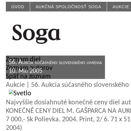
ÚVOD
AUKČNÁ SPOLOČNOSŤ SOGA
AUKCIE
Zoznam diel
56. Aukcia súčasného slovenského umenia
Zoznam autorov
10. Máj 2005
Späť na zoznam
Aukcie | 56. Aukcia súčasného slovenského
Najvyššie dosiahnuté konečné ceny diel aut
KONEČNÉ CENY DIEL M. GAŠPARCA NA AUK
7 000,- Sk Polievka. 2004. Print, 2/ 6. 71 x 
2004)