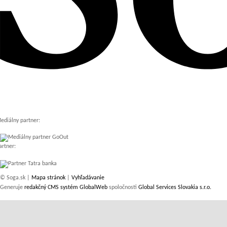
ediálny partner:
artner:
© Soga.sk |
Mapa stránok
|
Vyhľadávanie
Generuje
redakčný CMS systém GlobalWeb
spoločnosti
Global Services Slovakia s.r.o.