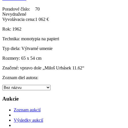
Poradové číslo:
70
Nevydražené
Vyvolávacia cena:
1 062 €
Rok:
1962
Technika:
monotypia na papieri
Typ diela:
Výtvarné umenie
Rozmery:
65 x 54 cm
Značené:
vpravo dole „Miloš Urbásek 11.62“
Zoznam diel autora:
Aukcie
Zoznam aukcií
Výsledky aukcií