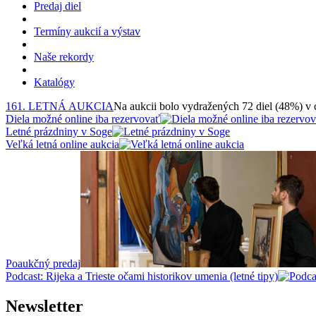
Predaj diel
Termíny aukcií a výstav
Naše rekordy
Katalógy
161. LETNÁ AUKCIA
Na aukcii bolo vydražených 72 diel (48%) v
Diela možné online iba rezervovať
Letné prázdniny v Soge
Veľká letná online aukcia
Poaukčný predaj
Podcast: Rijeka a Trieste očami historikov umenia (letné tipy)
Newsletter