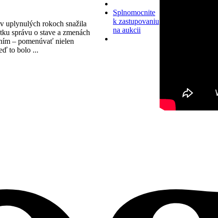
Splnomocnite
k zastupovaniu
v uplynulých rokoch snažila
na aukcii
tku správu o stave a zmenách
ním – pomenúvať nielen
eď to bolo ...