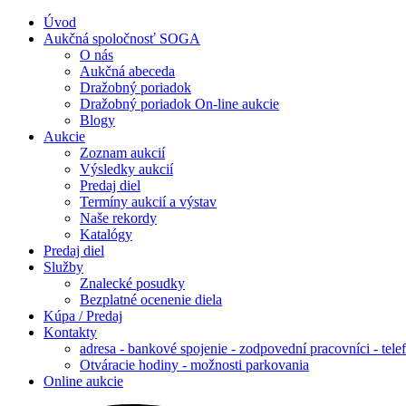
Úvod
Aukčná spoločnosť SOGA
O nás
Aukčná abeceda
Dražobný poriadok
Dražobný poriadok On-line aukcie
Blogy
Aukcie
Zoznam aukcií
Výsledky aukcií
Predaj diel
Termíny aukcií a výstav
Naše rekordy
Katalógy
Predaj diel
Služby
Znalecké posudky
Bezplatné ocenenie diela
Kúpa / Predaj
Kontakty
adresa - bankové spojenie - zodpovední pracovníci - tele
Otváracie hodiny - možnosti parkovania
Online aukcie