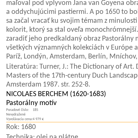
maľoval pod vplyvom Jana van Goyena obra
a oddychujúcimi pastiermi. A po 1650 to boli
sa začal vracať ku svojim témam z minulost
kolorit, ktorý sa stal oveľa monochrómnejš
zaradiť jeho predkaldaný obraz Pastorálny m
všetkých významných kolekciách v Európe a
Paríž, Londýn, Amsterdam, Berlín, Mníchov, 
Literatúra:
Turner, J.: The Dictionary of Art. 
Masters of the 17th-century Duch Landscape
Amsterdam 1987. str. 252-8.
NICOLAES BERCHEM (1620-1683)
Pastorálny motív
Poradové číslo:
185
Nevydražené
Vyvolávacia cena:
4 979 €
Rok:
1680
Technika:
olej na plátne