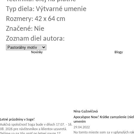
Typ diela:
Výtvarné umenie
Rozmery:
42 x 64 cm
Značené:
Nie
Zoznam diel autora:
Novinky
Blogy
Nina Gažovičová
Apocalypse Now! Krátke zamyslenie (niel
Letné prázdniny v Soge!
umením
Aukčná spoločnosť Soga bude v dňoch 17.07. - 16.
29.04.2022
08. 2026 pre návštevníkov a klientov uzavretá.
Na tomto mieste som sa v uplynulých rok
Tešíme sa na Vás opäť po letnej pauze 17.