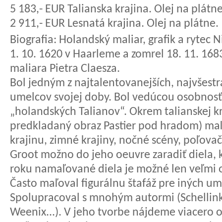
5 183,- EUR Talianska krajina. Olej na plátne
2 911,- EUR Lesnatá krajina. Olej na plátne
Biografia:
Holandský maliar, grafik a rytec N
1. 10. 1620 v Haarleme a zomrel 18. 11. 1
maliara Pietra Claesza.
Bol jedným z najtalentovanejších, najvšestr
umelcov svojej doby. Bol vedúcou osobnosťo
„holandských Talianov“. Okrem talianskej kr
predkladaný obraz Pastier pod hradom) maľ
krajinu, zimné krajiny, nočné scény, poľovač
Groot možno do jeho oeuvre zaradiť diela, k
roku namaľované diela je možné len veľmi o
Často maľoval figurálnu štafáž pre iných u
Spolupracoval s mnohým autormi (Schellink
Weenix...). V jeho tvorbe nájdeme viacero