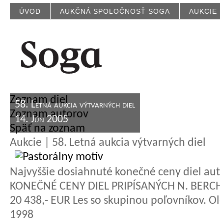
ÚVOD
AUKČNÁ SPOLOČNOSŤ SOGA
AUKCIE
Zoznam diel
58. Letná aukcia výtvarných diel
Zoznam autorov
14. Jún 2005
Späť na zoznam
Aukcie | 58. Letná aukcia výtvarných diel
Najvyššie dosiahnuté konečné ceny diel aut
KONEČNÉ CENY DIEL PRIPÍSANÝCH N. BER
20 438,- EUR Les so skupinou poľovníkov. Ol
1998