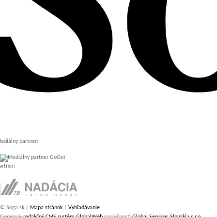
ediálny partner:
artner:
© Soga.sk |
Mapa stránok
|
Vyhľadávanie