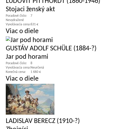
ĽUDOVÍT PITTHORDT (1860-1946)
Stojaci ženský akt
Poradové číslo:
7
Nevydražené
Vyvolávacia cena:
631 €
Viac o diele
GUSTÁV ADOLF SCHÜLE (1884-?)
Jar pod horami
Poradové číslo:
8
Vyvolávacia cena:
Neurčená
Konečná cena:
1 660 €
Viac o diele
LADISLAV BERECZ (1910-?)