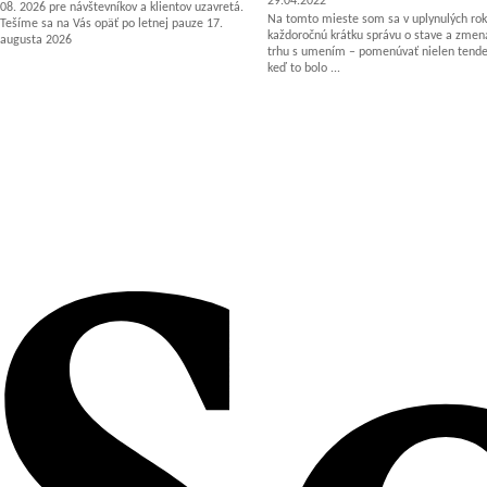
29.04.2022
08. 2026 pre návštevníkov a klientov uzavretá.
Na tomto mieste som sa v uplynulých rok
Tešíme sa na Vás opäť po letnej pauze 17.
každoročnú krátku správu o stave a zm
augusta 2026
trhu s umením – pomenúvať nielen tenden
keď to bolo ...