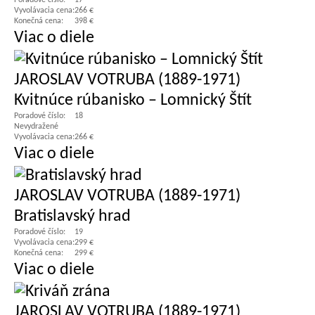
Poradové číslo:
17
Vyvolávacia cena:
266 €
Konečná cena:
398 €
Viac o diele
JAROSLAV VOTRUBA (1889-1971)
Kvitnúce rúbanisko – Lomnický Štít
Poradové číslo:
18
Nevydražené
Vyvolávacia cena:
266 €
Viac o diele
JAROSLAV VOTRUBA (1889-1971)
Bratislavský hrad
Poradové číslo:
19
Vyvolávacia cena:
299 €
Konečná cena:
299 €
Viac o diele
JAROSLAV VOTRUBA (1889-1971)