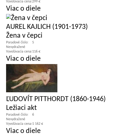
Vyvolávacia cena:
299 €
Viac o diele
AUREL KAJLICH (1901-1973)
Žena v čepci
Poradové číslo:
5
Nevydražené
Vyvolávacia cena:
116 €
Viac o diele
ĽUDOVÍT PITTHORDT (1860-1946)
Ležiaci akt
Poradové číslo:
6
Nevydražené
Vyvolávacia cena:
1 162 €
Viac o diele