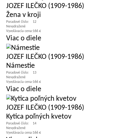
JOZEF ILEČKO (1909-1986)
Žena v kroji
Poradové číslo:
12
Nevydražené
Vyvolávacia cena:
166 €
Viac o diele
JOZEF ILEČKO (1909-1986)
Námestie
Poradové číslo:
13
Nevydražené
Vyvolávacia cena:
166 €
Viac o diele
JOZEF ILEČKO (1909-1986)
Kytica poľných kvetov
Poradové číslo:
14
Nevydražené
Vyvolávacia cena:
166 €