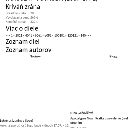
Kriváň zrána
Poradové číslo:
20
Vyvolávacia cena:
266 €
Konečná cena:
332 €
Viac o diele
<<
<
1 - 20
21 - 40
41 - 60
61 - 80
81 - 100
101 - 120
121 - 140
>
>>
Zoznam diel
Zoznam autorov
Novinky
Blogy
Nina Gažovičová
Apocalypse Now! Krátke zamyslenie (niel
Letné prázdniny v Soge!
umením
Aukčná spoločnosť Soga bude v dňoch 17.07. - 16.