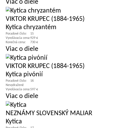
Viac o diele
VIKTOR KRUPEC (1884-1965)
Kytica chryzantém
Poradové číslo:
15
Vyvolávacia cena:
929 €
Konečná cena:
730 €
Viac o diele
VIKTOR KRUPEC (1884-1965)
Kytica pivónií
Poradové číslo:
16
Nevydražené
Vyvolávacia cena:
597 €
Viac o diele
NEZNÁMY SLOVENSKÝ MALIAR
Kytica