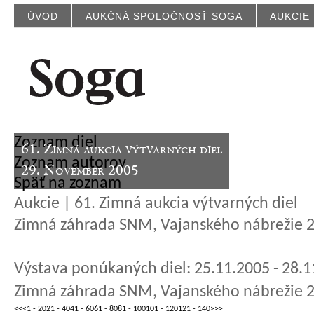
ÚVOD
AUKČNÁ SPOLOČNOSŤ SOGA
AUKCIE
Zoznam diel
61. Zimná aukcia výtvarných diel
Zoznam autorov
29. November 2005
Späť na zoznam
Aukcie | 61. Zimná aukcia výtvarných diel
Zimná záhrada SNM, Vajanského nábrežie 2,
Výstava ponúkaných diel: 25.11.2005 - 28.
Zimná záhrada SNM, Vajanského nábrežie 2,
<<
<
1 - 20
21 - 40
41 - 60
61 - 80
81 - 100
101 - 120
121 - 140
>
>>