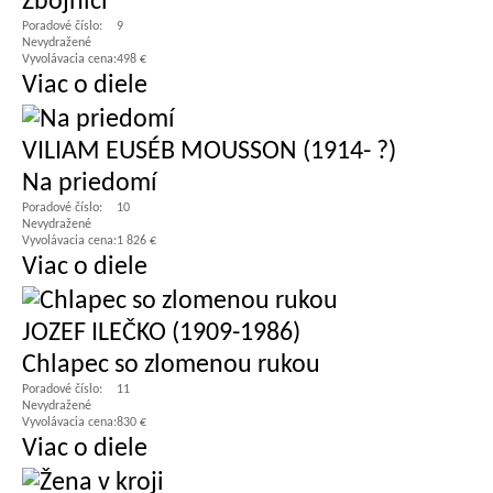
Zbojníci
Poradové číslo:
9
Nevydražené
Vyvolávacia cena:
498 €
Viac o diele
VILIAM EUSÉB MOUSSON (1914- ?)
Na priedomí
Poradové číslo:
10
Nevydražené
Vyvolávacia cena:
1 826 €
Viac o diele
JOZEF ILEČKO (1909-1986)
Chlapec so zlomenou rukou
Poradové číslo:
11
Nevydražené
Vyvolávacia cena:
830 €
Viac o diele