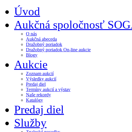
Úvod
Aukčná spoločnosť SO
O nás
Aukčná abeceda
Dražobný poriadok
Dražobný poriadok On-line aukcie
Blogy
Aukcie
Zoznam aukcií
Výsledky aukcií
Predaj diel
Termíny aukcií a výstav
Naše rekordy
Katalógy
Predaj diel
Služby
Znalecké posudky