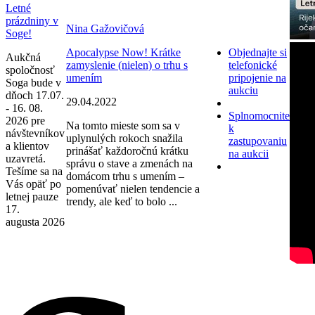
Letné
prázdniny v
Nina Gažovičová
Soge!
Apocalypse Now! Krátke
Objednajte si
Aukčná
zamyslenie (nielen) o trhu s
telefonické
spoločnosť
umením
pripojenie na
Soga bude v
aukciu
dňoch 17.07.
29.04.2022
- 16. 08.
Splnomocnite
2026 pre
Na tomto mieste som sa v
k
návštevníkov
uplynulých rokoch snažila
zastupovaniu
a klientov
prinášať každoročnú krátku
na aukcii
uzavretá.
správu o stave a zmenách na
Tešíme sa na
domácom trhu s umením –
Vás opäť po
pomenúvať nielen tendencie a
letnej pauze
trendy, ale keď to bolo ...
17.
augusta 2026