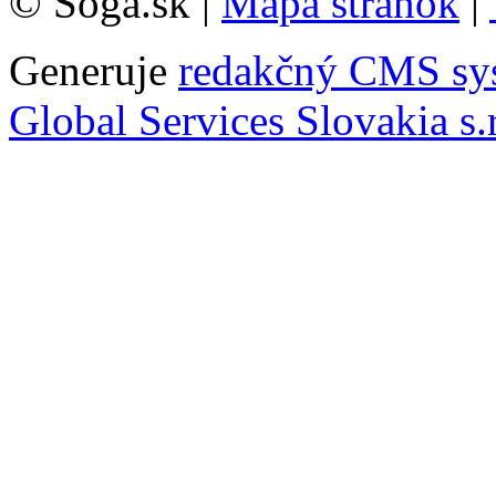
© Soga.sk |
Mapa stránok
|
Generuje
redakčný CMS sy
Global Services Slovakia s.r