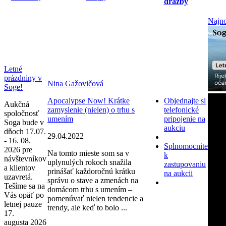
dražby
Najno
Letné
prázdniny v
Nina Gažovičová
Soge!
Apocalypse Now! Krátke
Objednajte si
Aukčná
zamyslenie (nielen) o trhu s
telefonické
spoločnosť
umením
pripojenie na
Soga bude v
aukciu
dňoch 17.07.
29.04.2022
- 16. 08.
Splnomocnite
2026 pre
Na tomto mieste som sa v
k
návštevníkov
uplynulých rokoch snažila
zastupovaniu
a klientov
prinášať každoročnú krátku
na aukcii
uzavretá.
správu o stave a zmenách na
Tešíme sa na
domácom trhu s umením –
Vás opäť po
pomenúvať nielen tendencie a
letnej pauze
trendy, ale keď to bolo ...
17.
augusta 2026