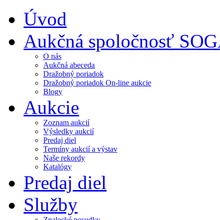
Úvod
Aukčná spoločnosť SO
O nás
Aukčná abeceda
Dražobný poriadok
Dražobný poriadok On-line aukcie
Blogy
Aukcie
Zoznam aukcií
Výsledky aukcií
Predaj diel
Termíny aukcií a výstav
Naše rekordy
Katalógy
Predaj diel
Služby
Znalecké posudky