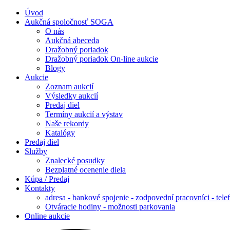
Úvod
Aukčná spoločnosť SOGA
O nás
Aukčná abeceda
Dražobný poriadok
Dražobný poriadok On-line aukcie
Blogy
Aukcie
Zoznam aukcií
Výsledky aukcií
Predaj diel
Termíny aukcií a výstav
Naše rekordy
Katalógy
Predaj diel
Služby
Znalecké posudky
Bezplatné ocenenie diela
Kúpa / Predaj
Kontakty
adresa - bankové spojenie - zodpovední pracovníci - tele
Otváracie hodiny - možnosti parkovania
Online aukcie