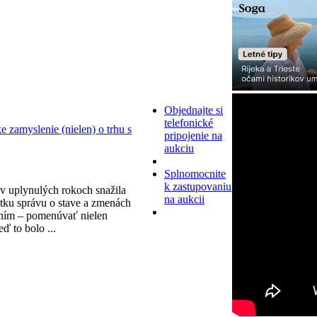
Objednajte si
telefonické
zamyslenie (nielen) o trhu s
pripojenie na
aukciu
Splnomocnite
k zastupovaniu
v uplynulých rokoch snažila
na aukcii
tku správu o stave a zmenách
ním – pomenúvať nielen
eď to bolo ...