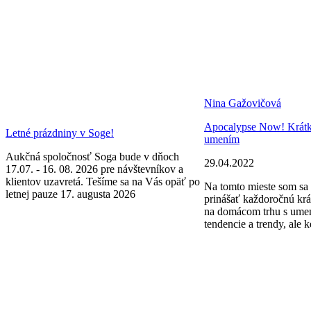
Nina Gažovičová
Apocalypse Now! Krátke 
Letné prázdniny v Soge!
umením
Aukčná spoločnosť Soga bude v dňoch
29.04.2022
17.07. - 16. 08. 2026 pre návštevníkov a
klientov uzavretá. Tešíme sa na Vás opäť po
Na tomto mieste som sa 
letnej pauze 17. augusta 2026
prinášať každoročnú krá
na domácom trhu s ume
tendencie a trendy, ale k