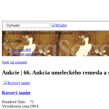
66. Aukcia umeleckého remesla a starožitností
20. Jún 2006
Zoznam diel
Zoznam autorov
Späť na zoznam
Aukcie | 66. Aukcia umeleckého remesla a s
Kovový tanier
Poradové číslo:
71
Vyvolávacia cena:
199 €