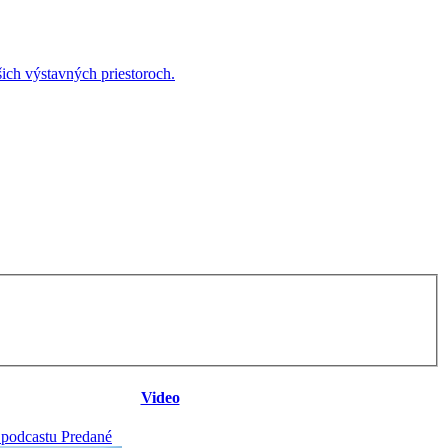
ich výstavných priestoroch.
Video
 podcastu Predané