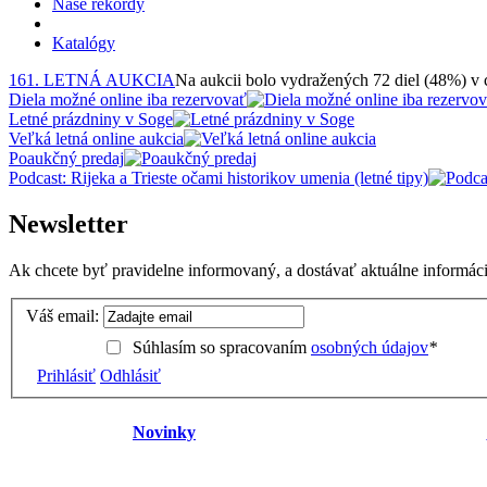
Naše rekordy
Katalógy
161. LETNÁ AUKCIA
Na aukcii bolo vydražených 72 diel (48%) v
Diela možné online iba rezervovať
Letné prázdniny v Soge
Veľká letná online aukcia
Poaukčný predaj
Podcast: Rijeka a Trieste očami historikov umenia (letné tipy)
Newsletter
Ak chcete byť pravidelne informovaný, a dostávať aktuálne informácie
Váš email:
Súhlasím so spracovaním
osobných údajov
*
Prihlásiť
Odhlásiť
Novinky