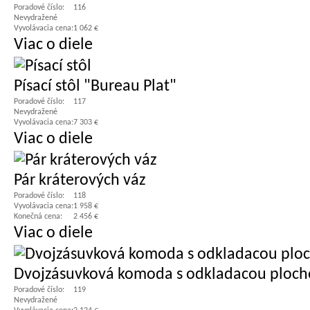
Poradové číslo:
116
Nevydražené
Vyvolávacia cena:
1 062 €
Viac o diele
Písací stôl "Bureau Plat"
Poradové číslo:
117
Nevydražené
Vyvolávacia cena:
7 303 €
Viac o diele
Pár kráterových váz
Poradové číslo:
118
Vyvolávacia cena:
1 958 €
Konečná cena:
2 456 €
Viac o diele
Dvojzásuvková komoda s odkladacou ploc
Poradové číslo:
119
Nevydražené