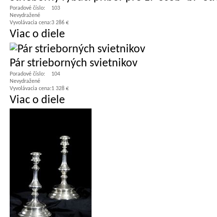
Poradové číslo:
103
Nevydražené
Vyvolávacia cena:
3 286 €
Viac o diele
Pár strieborných svietnikov
Poradové číslo:
104
Nevydražené
Vyvolávacia cena:
1 328 €
Viac o diele