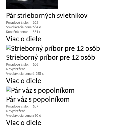
Pár strieborných svietnikov
Poradové číslo:
105
Vyvolávacia cena:
664 €
Konečná cena:
531 €
Viac o diele
Strieborný príbor pre 12 osôb
Poradové číslo:
106
Nevydražené
Vyvolávacia cena:
1 958 €
Viac o diele
Pár váz s popolníkom
Poradové číslo:
107
Nevydražené
Vyvolávacia cena:
830 €
Viac o diele