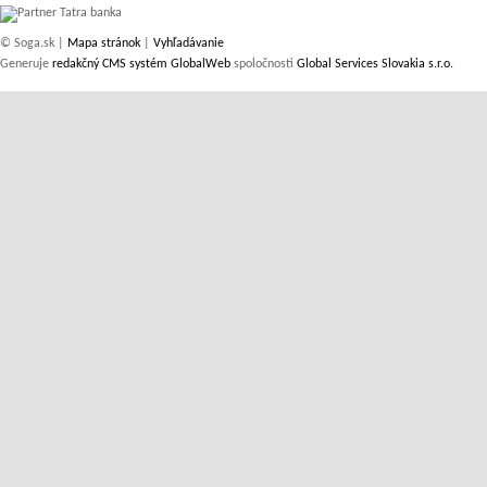
© Soga.sk |
Mapa stránok
|
Vyhľadávanie
Generuje
redakčný CMS systém GlobalWeb
spoločnosti
Global Services Slovakia s.r.o.