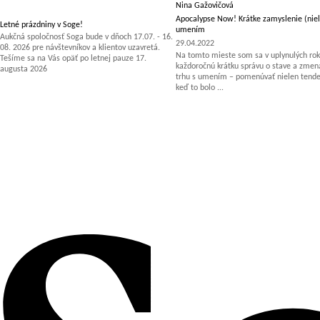
Nina Gažovičová
Apocalypse Now! Krátke zamyslenie (niel
Letné prázdniny v Soge!
umením
Aukčná spoločnosť Soga bude v dňoch 17.07. - 16.
29.04.2022
08. 2026 pre návštevníkov a klientov uzavretá.
Na tomto mieste som sa v uplynulých rok
Tešíme sa na Vás opäť po letnej pauze 17.
každoročnú krátku správu o stave a zm
augusta 2026
trhu s umením – pomenúvať nielen tenden
keď to bolo ...