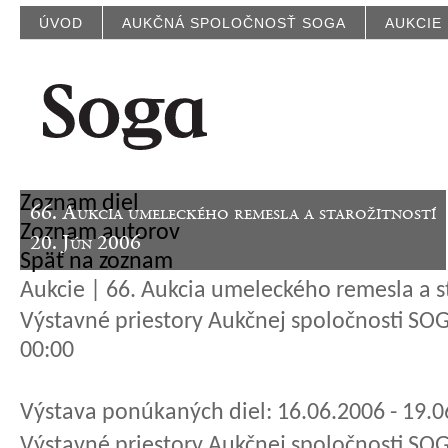
ÚVOD
AUKČNÁ SPOLOČNOSŤ SOGA
AUKCIE
Zoznam diel
66. Aukcia umeleckého remesla a starožitností
Zoznam autorov
20. Jún 2006
Späť na zoznam
Aukcie | 66. Aukcia umeleckého remesla a st
Výstavné priestory Aukčnej spoločnosti SOG
00:00
Výstava ponúkaných diel: 16.06.2006 - 19.
Výstavné priestory Aukčnej spoločnosti SOG