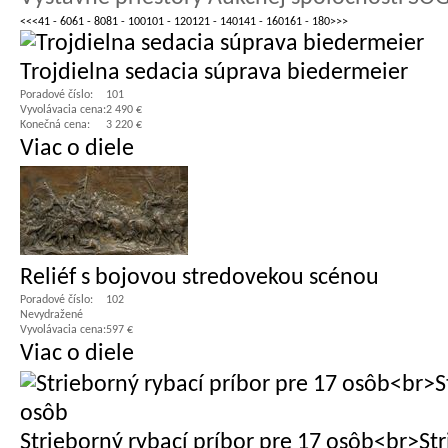
<<
<
41 - 60
61 - 80
81 - 100
101 - 120
121 - 140
141 - 160
161 - 180
>
>>
Trojdielna sedacia súprava biedermeier
Poradové číslo:
101
Vyvolávacia cena:
2 490 €
Konečná cena:
3 220 €
Viac o diele
Reliéf s bojovou stredovekou scénou
Poradové číslo:
102
Nevydražené
Vyvolávacia cena:
597 €
Viac o diele
Strieborný rybací príbor pre 17 osôb<br>St