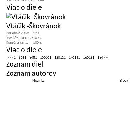
Vyvolávacia cena:
2 124 €
Viac o diele
Vtáčik -Škovránok
Poradové číslo:
120
Vyvolávacia cena:
100 €
Konečná cena:
100 €
Viac o diele
<<
<
41 - 60
61 - 80
81 - 100
101 - 120
121 - 140
141 - 160
161 - 180
>
>>
Zoznam diel
Zoznam autorov
Novinky
Blogy