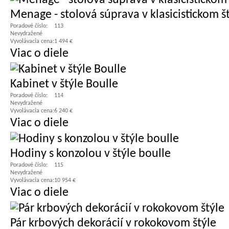
Menage - stolová súprava v klasicistickom š
Poradové číslo:
113
Nevydražené
Vyvolávacia cena:
1 494 €
Viac o diele
Kabinet v štýle Boulle
Poradové číslo:
114
Nevydražené
Vyvolávacia cena:
6 240 €
Viac o diele
Hodiny s konzolou v štýle boulle
Poradové číslo:
115
Nevydražené
Vyvolávacia cena:
10 954 €
Viac o diele
Pár krbových dekorácií v rokokovom štýle