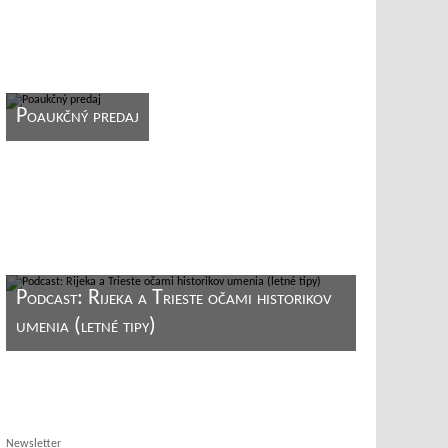
Poaukčný predaj
Podcast: Rijeka a Trieste očami historikov
umenia (letné tipy)
Newsletter