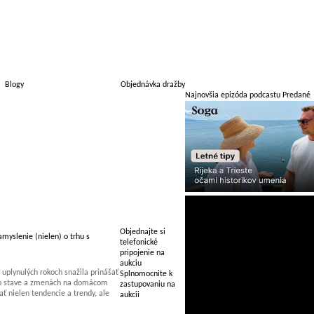
Blogy
Objednávka dražby
Najnovšia epizóda podcastu Predané
Objednajte si
myslenie (nielen) o trhu s
telefonické
pripojenie na
aukciu
uplynulých rokoch snažila prinášať
Splnomocnite k
 o stave a zmenách na domácom
zastupovaniu na
 nielen tendencie a trendy, ale
aukcii