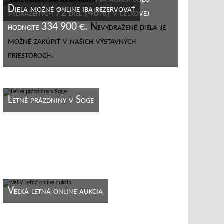
Diela možné online iba rezervovať
vydražených 72 diel (48%) v celkovej
hodnote 334 900 €.
Nevydražené diela je
možné zakúpiť v našich výstavných
priestoroch.
Letné prázdniny v Soge
Veľká letná online aukcia