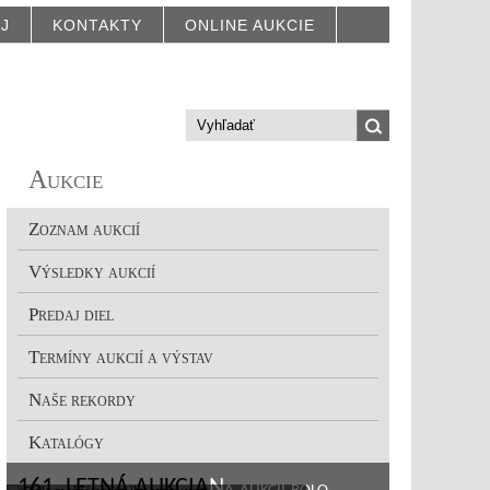
AJ
KONTAKTY
ONLINE AUKCIE
Aukcie
Zoznam aukcií
Výsledky aukcií
Predaj diel
Termíny aukcií a výstav
Naše rekordy
Katalógy
161. LETNÁ AUKCIA
Na aukcii bolo