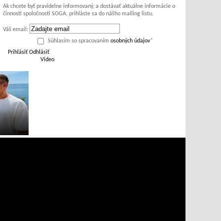
Ak chcete byť pravidelne informovaný, a dostávať aktuálne informácie o
činnosti spoločnosti SOGA, prihláste sa do nášho mailing listu.
Váš email:
Súhlasím so spracovaním
osobných údajov
*
Prihlásiť
Odhlásiť
Video