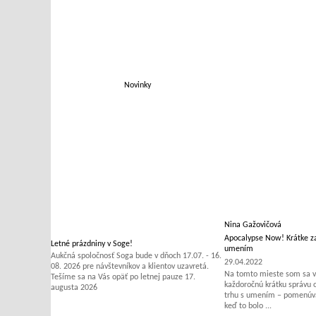
Novinky
Nina Gažovičová
Apocalypse Now! Krátke za
Letné prázdniny v Soge!
umením
Aukčná spoločnosť Soga bude v dňoch 17.07. - 16.
29.04.2022
08. 2026 pre návštevníkov a klientov uzavretá.
Na tomto mieste som sa v 
Tešíme sa na Vás opäť po letnej pauze 17.
každoročnú krátku správu
augusta 2026
trhu s umením – pomenúvať
keď to bolo ...