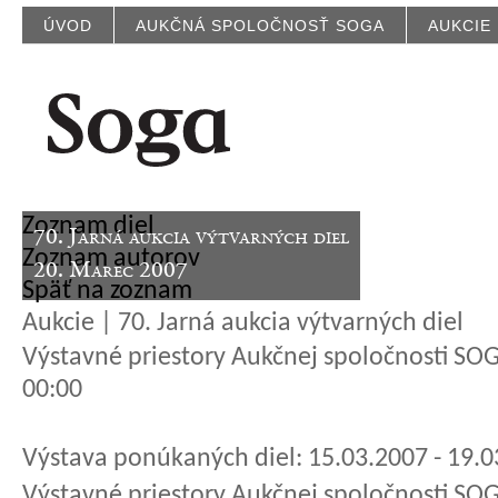
ÚVOD
AUKČNÁ SPOLOČNOSŤ SOGA
AUKCIE
Zoznam diel
70. Jarná aukcia výtvarných diel
Zoznam autorov
20. Marec 2007
Späť na zoznam
Aukcie | 70. Jarná aukcia výtvarných diel
Výstavné priestory Aukčnej spoločnosti SOGA
00:00
Výstava ponúkaných diel: 15.03.2007 - 19.
Výstavné priestory Aukčnej spoločnosti SOG