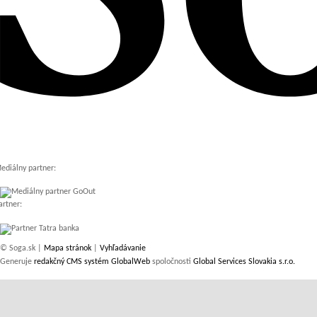
ediálny partner:
artner:
© Soga.sk |
Mapa stránok
|
Vyhľadávanie
Generuje
redakčný CMS systém GlobalWeb
spoločnosti
Global Services Slovakia s.r.o.