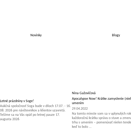
Novinky
Blogy
Nina Gažovičová
Apocalypse Now! Krátke zamyslenie (niel
Letné prázdniny v Soge!
umením
Aukčná spoločnosť Soga bude v dňoch 17.07. - 16.
29.04.2022
08. 2026 pre návštevníkov a klientov uzavretá.
Na tomto mieste som sa v uplynulých rok
Tešíme sa na Vás opäť po letnej pauze 17.
každoročnú krátku správu o stave a zm
augusta 2026
trhu s umením – pomenúvať nielen tenden
keď to bolo ...