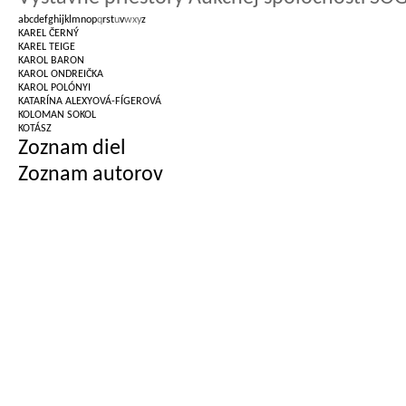
a
b
c
d
e
f
g
h
i
j
k
l
m
n
o
p
q
r
s
t
u
v
w
x
y
z
KAREL ČERNÝ
KAREL TEIGE
KAROL BARON
KAROL ONDREIČKA
KAROL POLÓNYI
KATARÍNA ALEXYOVÁ-FÍGEROVÁ
KOLOMAN SOKOL
KOTÁSZ
Zoznam diel
Zoznam autorov