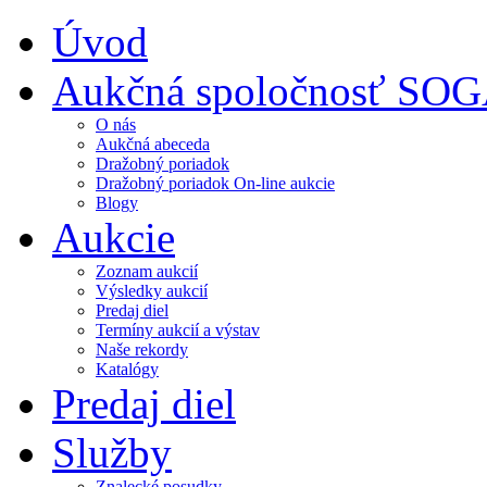
Úvod
Aukčná spoločnosť SO
O nás
Aukčná abeceda
Dražobný poriadok
Dražobný poriadok On-line aukcie
Blogy
Aukcie
Zoznam aukcií
Výsledky aukcií
Predaj diel
Termíny aukcií a výstav
Naše rekordy
Katalógy
Predaj diel
Služby
Znalecké posudky