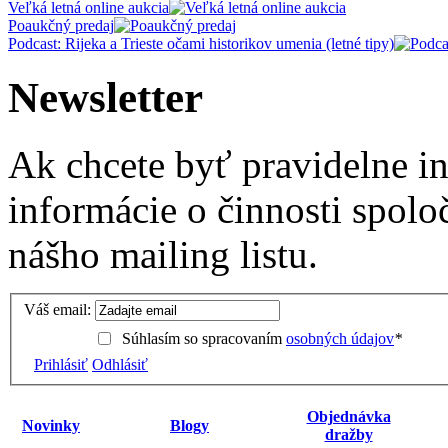
Veľká letná online aukcia
Poaukčný predaj
Podcast: Rijeka a Trieste očami historikov umenia (letné tipy)
Newsletter
Ak chcete byť pravidelne i
informácie o činnosti spolo
nášho mailing listu.
Váš email:
Súhlasím so spracovaním
osobných údajov
*
Prihlásiť
Odhlásiť
Objednávka
Novinky
Blogy
dražby