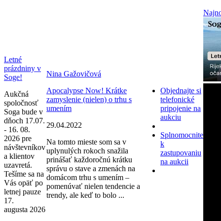
Najno
Letné
prázdniny v
Nina Gažovičová
Soge!
Apocalypse Now! Krátke
Objednajte si
Aukčná
zamyslenie (nielen) o trhu s
telefonické
spoločnosť
umením
pripojenie na
Soga bude v
aukciu
dňoch 17.07.
29.04.2022
- 16. 08.
Splnomocnite
2026 pre
Na tomto mieste som sa v
k
návštevníkov
uplynulých rokoch snažila
zastupovaniu
a klientov
prinášať každoročnú krátku
na aukcii
uzavretá.
správu o stave a zmenách na
Tešíme sa na
domácom trhu s umením –
Vás opäť po
pomenúvať nielen tendencie a
letnej pauze
trendy, ale keď to bolo ...
17.
augusta 2026