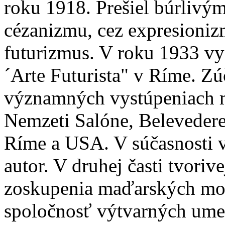
roku 1918. Prešiel búrliv
cézanizmu, cez expresioniz
futurizmus. V roku 1933 vy
´Arte Futurista" v Ríme. Zú
významných vystúpeniach 
Nemzeti Salóne, Belevedere,
Ríme a USA. V súčasnosti
autor. V druhej časti tvori
zoskupenia maďarských mo
spoločnosť výtvarných umel