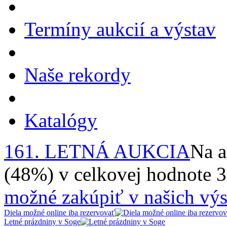
Termíny aukcií a výstav
Naše rekordy
Katalógy
161. LETNÁ AUKCIA
Na a
(48%) v celkovej hodnote 
možné zakúpiť v našich výs
Diela možné online iba rezervovať
Letné prázdniny v Soge