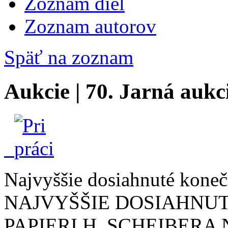
Zoznam diel
Zoznam autorov
Späť na zoznam
Aukcie | 70. Jarná aukc
Najvyššie dosiahnuté konečn
NAJVYŠŠIE DOSIAHNU
PAPIERI H. SCHEIBER