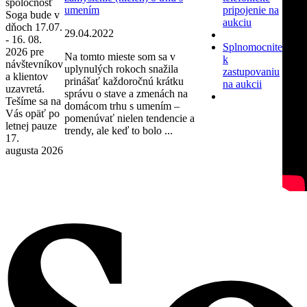
spoločnosť
umením
pripojenie na
Soga bude v
aukciu
dňoch 17.07.
29.04.2022
- 16. 08.
Splnomocnite
2026 pre
Na tomto mieste som sa v
k
návštevníkov
uplynulých rokoch snažila
zastupovaniu
a klientov
prinášať každoročnú krátku
na aukcii
uzavretá.
správu o stave a zmenách na
Tešíme sa na
domácom trhu s umením –
Vás opäť po
pomenúvať nielen tendencie a
letnej pauze
trendy, ale keď to bolo ...
17.
augusta 2026