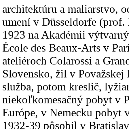
architektúru a maliarstvo,
umení v Düsseldorfe (prof.
1923 na Akadémii výtvarný
École des Beaux-Arts v Parí
ateliéroch Colarossi a Gra
Slovensko, žil v Považskej 
služba, potom kreslič, lyžia
niekoľkomesačný pobyt v Pa
Európe, v Nemecku pobyt v
1932-39 pôsobil v Bratisla