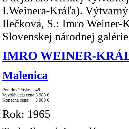
I.Weinera-Kráľa). Výtvarný ž
Ilečková, S.: Imro Weiner-
Slovenskej národnej galérie
IMRO WEINER-KRÁĽ (
Malenica
Poradové číslo:
48
Vyvolávacia cena:
3 983 €
Konečná cena:
3 983 €
Rok:
1965