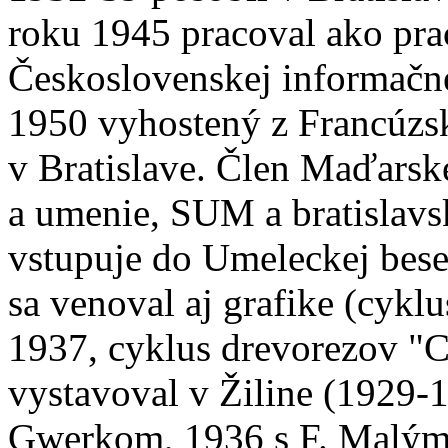
roku 1945 pracoval ako pra
Československej informačnej
1950 vyhostený z Francúzsk
v Bratislave. Člen Maďarske
a umenie, SUM a bratislav
vstupuje do Umeleckej bes
sa venoval aj grafike (cykl
1937, cyklus drevorezov "C
vystavoval v Žiline (1929-1
Gwerkom, 1936 s F. Malým,