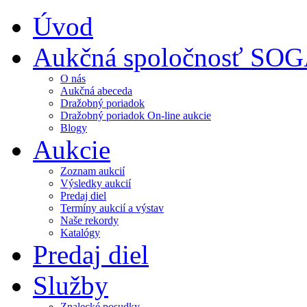
Úvod
Aukčná spoločnosť SO
O nás
Aukčná abeceda
Dražobný poriadok
Dražobný poriadok On-line aukcie
Blogy
Aukcie
Zoznam aukcií
Výsledky aukcií
Predaj diel
Termíny aukcií a výstav
Naše rekordy
Katalógy
Predaj diel
Služby
Znalecké posudky