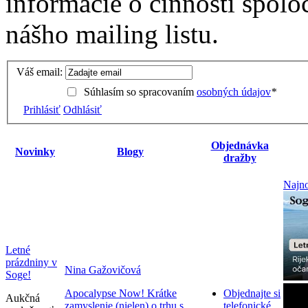
informácie o činnosti spolo
nášho mailing listu.
Váš email:
Súhlasím so spracovaním
osobných údajov
*
Prihlásiť
Odhlásiť
Objednávka
Novinky
Blogy
dražby
Najno
Letné
prázdniny v
Nina Gažovičová
Soge!
Apocalypse Now! Krátke
Objednajte si
Aukčná
zamyslenie (nielen) o trhu s
telefonické