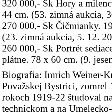
320 000,- Sk Hory a milenci
44 cm. (53. zimná aukcia, 3
270 000,- Sk Čičmianky. 19
(23. zimná aukcia, 5. 12. 2
260 000,- Sk Portrét sediac
plátne. 78 x 60 cm. (9. jese
Biografia:
Imrich Weiner-Krá
Považskej Bystrici, zomrel 
rokoch 1919-22 študoval 
technickom a na Umelecko-