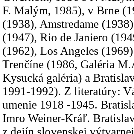
F. Malým, 1985), v Brne (
(1938), Amstredame (1938)
(1947), Rio de Janiero (19
(1962), Los Angeles (1969)
Trenčíne (1986, Galéria M.
Kysucká galéria) a Bratisla
1991-1992). Z literatúry: V
umenie 1918 -1945. Bratisl
Imro Weiner-Kráľ. Bratislav
z dejín slovenskej výtvarn