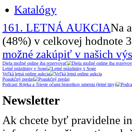
Katalógy
161. LETNÁ AUKCIA
Na a
(48%) v celkovej hodnote 
možné zakúpiť v našich výs
Diela možné online iba rezervovať
Letné prázdniny v Soge
Veľká letná online aukcia
Poaukčný predaj
Podcast: Rijeka a Trieste očami historikov umenia (letné tipy)
Newsletter
Ak chcete byť pravidelne i