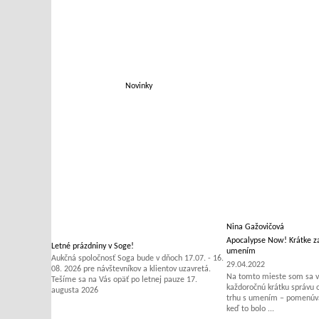
Novinky
Nina Gažovičová
Apocalypse Now! Krátke za
Letné prázdniny v Soge!
umením
Aukčná spoločnosť Soga bude v dňoch 17.07. - 16.
29.04.2022
08. 2026 pre návštevníkov a klientov uzavretá.
Na tomto mieste som sa v 
Tešíme sa na Vás opäť po letnej pauze 17.
každoročnú krátku správu
augusta 2026
trhu s umením – pomenúvať
keď to bolo ...