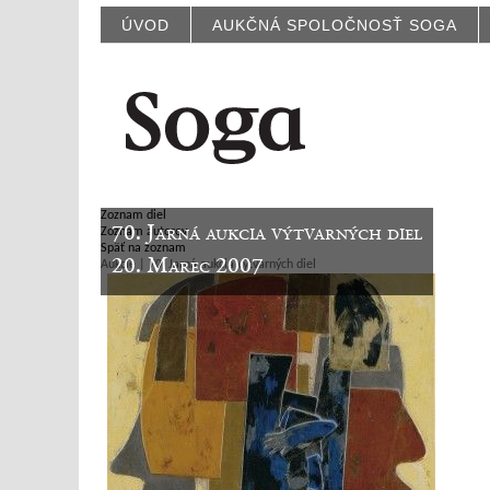
ÚVOD
AUKČNÁ SPOLOČNOSŤ SOGA
Zoznam diel
70. Jarná aukcia výtvarných diel
Zoznam autorov
Späť na zoznam
20. Marec 2007
Aukcie | 70. Jarná aukcia výtvarných diel