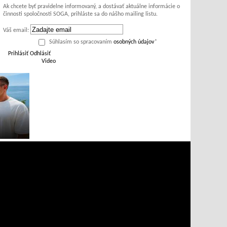
Ak chcete byť pravidelne informovaný, a dostávať aktuálne informácie o
činnosti spoločnosti SOGA, prihláste sa do nášho mailing listu.
Váš email:
Súhlasím so spracovaním
osobných údajov
*
Prihlásiť
Odhlásiť
Video