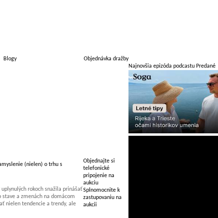
Blogy
Objednávka dražby
Najnovšia epizóda podcastu Predané
Objednajte si
myslenie (nielen) o trhu s
telefonické
pripojenie na
aukciu
uplynulých rokoch snažila prinášať
Splnomocnite k
 o stave a zmenách na domácom
zastupovaniu na
 nielen tendencie a trendy, ale
aukcii