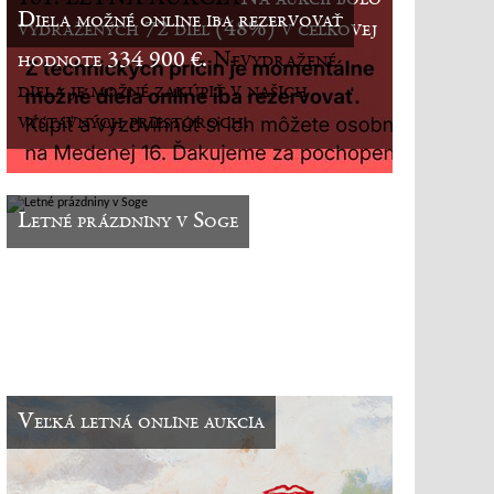
Diela možné online iba rezervovať
vydražených 72 diel (48%) v celkovej
hodnote 334 900 €.
Nevydražené
diela je možné zakúpiť v našich
výstavných priestoroch.
Letné prázdniny v Soge
Veľká letná online aukcia