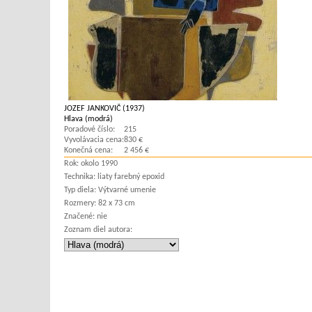
JOZEF JANKOVIČ (1937)
Hlava (modrá)
Poradové číslo:
215
Vyvolávacia cena:
830 €
Konečná cena:
2 456 €
Rok:
okolo 1990
Technika:
liaty farebný epoxid
Typ diela:
Výtvarné umenie
Rozmery:
82 x 73 cm
Značené:
nie
Zoznam diel autora: