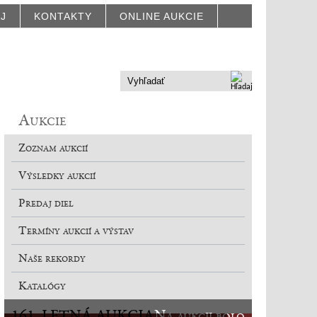
AJ
KONTAKTY
ONLINE AUKCIE
Aukcie
Zoznam aukcií
Výsledky aukcií
Predaj diel
Termíny aukcií a výstav
Naše rekordy
Katalógy
161. LETNÁ AUKCIA
Na aukcii bolo