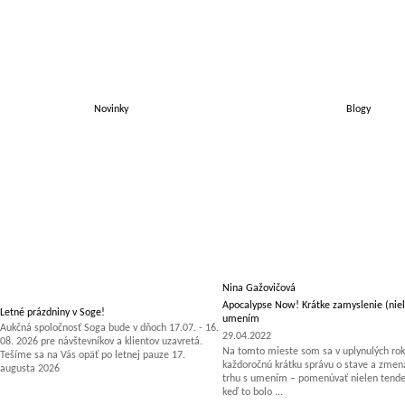
Novinky
Blogy
Nina Gažovičová
Apocalypse Now! Krátke zamyslenie (niel
Letné prázdniny v Soge!
umením
Aukčná spoločnosť Soga bude v dňoch 17.07. - 16.
29.04.2022
08. 2026 pre návštevníkov a klientov uzavretá.
Na tomto mieste som sa v uplynulých rok
Tešíme sa na Vás opäť po letnej pauze 17.
každoročnú krátku správu o stave a zm
augusta 2026
trhu s umením – pomenúvať nielen tenden
keď to bolo ...