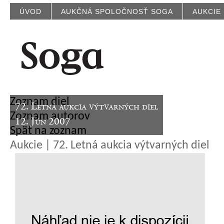
ÚVOD
AUKČNÁ SPOLOČNOSŤ SOGA
AUKCIE
Zoznam diel
72. Letná aukcia výtvarných diel
Zoznam autorov
12. Jún 2007
Späť na zoznam
Aukcie | 72. Letná aukcia výtvarných diel