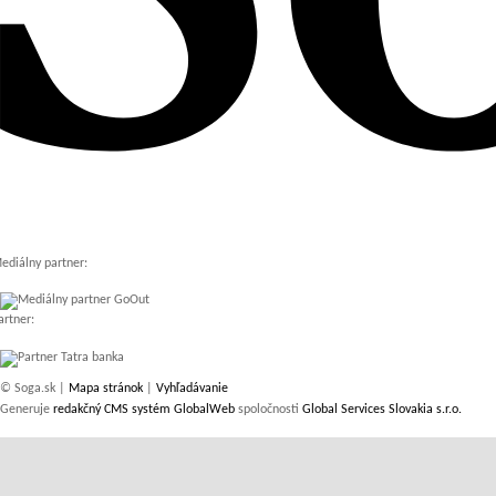
ediálny partner:
artner:
© Soga.sk |
Mapa stránok
|
Vyhľadávanie
Generuje
redakčný CMS systém GlobalWeb
spoločnosti
Global Services Slovakia s.r.o.