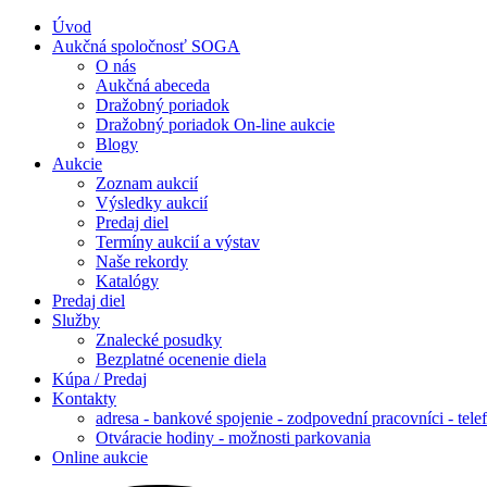
Úvod
Aukčná spoločnosť SOGA
O nás
Aukčná abeceda
Dražobný poriadok
Dražobný poriadok On-line aukcie
Blogy
Aukcie
Zoznam aukcií
Výsledky aukcií
Predaj diel
Termíny aukcií a výstav
Naše rekordy
Katalógy
Predaj diel
Služby
Znalecké posudky
Bezplatné ocenenie diela
Kúpa / Predaj
Kontakty
adresa - bankové spojenie - zodpovední pracovníci - tele
Otváracie hodiny - možnosti parkovania
Online aukcie