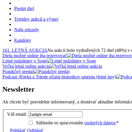
Predaj diel
Termíny aukcií a výstav
Naše rekordy
Katalógy
161. LETNÁ AUKCIA
Na aukcii bolo vydražených 72 diel (48%) v
Diela možné online iba rezervovať
Letné prázdniny v Soge
Veľká letná online aukcia
Poaukčný predaj
Podcast: Rijeka a Trieste očami historikov umenia (letné tipy)
Newsletter
Ak chcete byť pravidelne informovaný, a dostávať aktuálne informácie
Váš email:
Súhlasím so spracovaním
osobných údajov
*
Prihlásiť
Odhlásiť