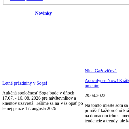
Novinky
Nina Gažovičová
Apocalypse Now! Krátke 
Letné prázdniny v Soge!
umením
Aukčná spoločnosť Soga bude v dňoch
29.04.2022
17.07. - 16. 08. 2026 pre návštevníkov a
klientov uzavretá. Tešíme sa na Vás opäť po
Na tomto mieste som sa 
letnej pauze 17. augusta 2026
prinášať každoročnú krá
na domácom trhu s ume
tendencie a trendy, ale k