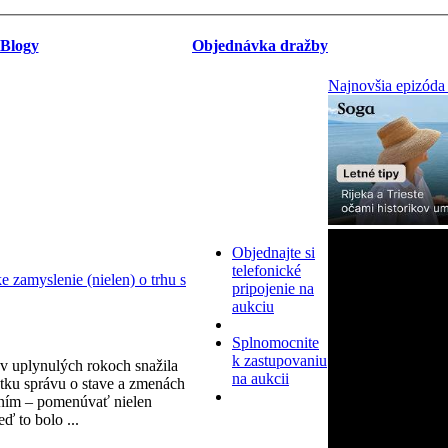
Blogy
Objednávka dražby
Najnovšia epizóda
Objednajte si
telefonické
zamyslenie (nielen) o trhu s
pripojenie na
aukciu
Splnomocnite
k zastupovaniu
v uplynulých rokoch snažila
na aukcii
tku správu o stave a zmenách
ním – pomenúvať nielen
eď to bolo ...