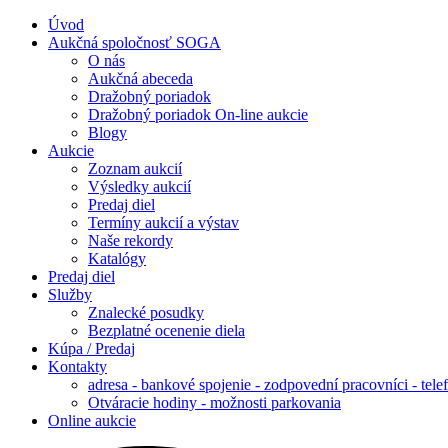
Úvod
Aukčná spoločnosť SOGA
O nás
Aukčná abeceda
Dražobný poriadok
Dražobný poriadok On-line aukcie
Blogy
Aukcie
Zoznam aukcií
Výsledky aukcií
Predaj diel
Termíny aukcií a výstav
Naše rekordy
Katalógy
Predaj diel
Služby
Znalecké posudky
Bezplatné ocenenie diela
Kúpa / Predaj
Kontakty
adresa - bankové spojenie - zodpovední pracovníci - tele
Otváracie hodiny - možnosti parkovania
Online aukcie