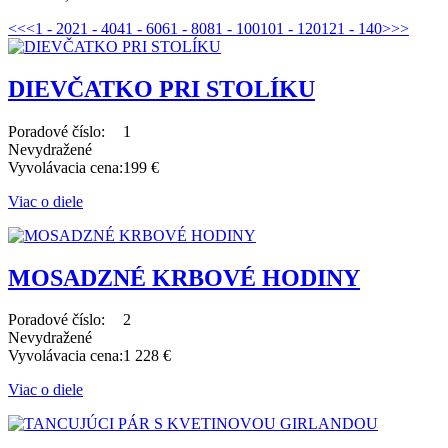
<<
<
1 - 20
21 - 40
41 - 60
61 - 80
81 - 100
101 - 120
121 - 140
>
>>
DIEVČATKO PRI STOLÍKU
Poradové číslo:
1
Nevydražené
Vyvolávacia cena:
199 €
Viac o diele
MOSADZNÉ KRBOVÉ HODINY
Poradové číslo:
2
Nevydražené
Vyvolávacia cena:
1 228 €
Viac o diele