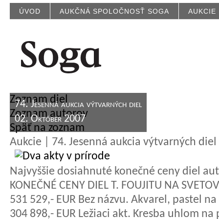
ÚVOD
AUKČNÁ SPOLOČNOSŤ SOGA
AUKCIE
Zoznam diel
74. Jesenná aukcia výtvarných diel
Zoznam autorov
02. Október 2007
Späť na zoznam
Aukcie | 74. Jesenná aukcia výtvarných diel
Najvyššie dosiahnuté konečné ceny diel aut
KONEČNÉ CENY DIEL T. FOUJITU NA SVETO
531 529,- EUR Bez názvu. Akvarel, pastel na
304 898,- EUR Ležiaci akt. Kresba uhlom na p