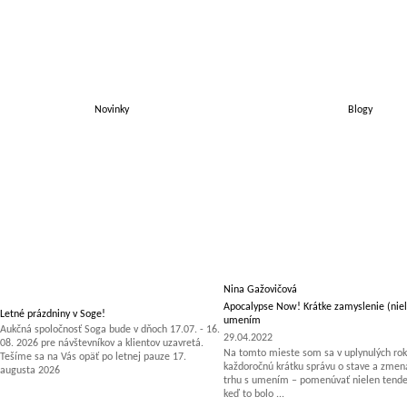
Novinky
Blogy
Nina Gažovičová
Apocalypse Now! Krátke zamyslenie (niel
Letné prázdniny v Soge!
umením
Aukčná spoločnosť Soga bude v dňoch 17.07. - 16.
29.04.2022
08. 2026 pre návštevníkov a klientov uzavretá.
Na tomto mieste som sa v uplynulých rok
Tešíme sa na Vás opäť po letnej pauze 17.
každoročnú krátku správu o stave a zm
augusta 2026
trhu s umením – pomenúvať nielen tenden
keď to bolo ...