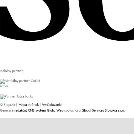
ediálny partner:
artner:
© Soga.sk |
Mapa stránok
|
Vyhľadávanie
Generuje
redakčný CMS systém GlobalWeb
spoločnosti
Global Services Slovakia s.r.o.