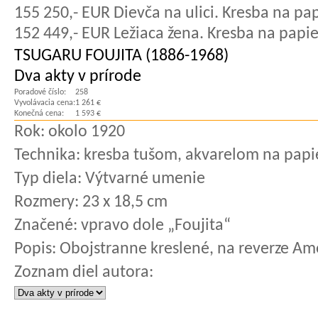
155 250,- EUR Dievča na ulici. Kresba na pap
152 449,- EUR Ležiaca žena. Kresba na papier
TSUGARU FOUJITA (1886-1968)
Dva akty v prírode
Poradové číslo:
258
Vyvolávacia cena:
1 261 €
Konečná cena:
1 593 €
Rok:
okolo 1920
Technika:
kresba tušom, akvarelom na papi
Typ diela:
Výtvarné umenie
Rozmery:
23 x 18,5 cm
Značené:
vpravo dole „Foujita“
Popis:
Obojstranne kreslené, na reverze Amo
Zoznam diel autora: