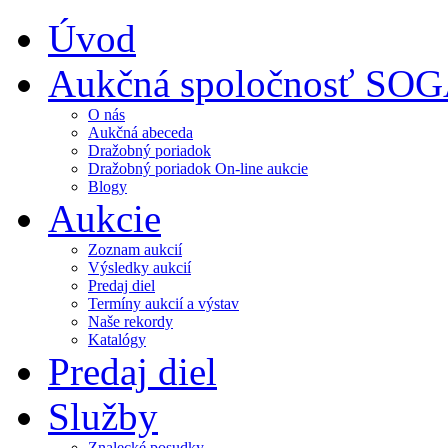
Úvod
Aukčná spoločnosť SO
O nás
Aukčná abeceda
Dražobný poriadok
Dražobný poriadok On-line aukcie
Blogy
Aukcie
Zoznam aukcií
Výsledky aukcií
Predaj diel
Termíny aukcií a výstav
Naše rekordy
Katalógy
Predaj diel
Služby
Znalecké posudky