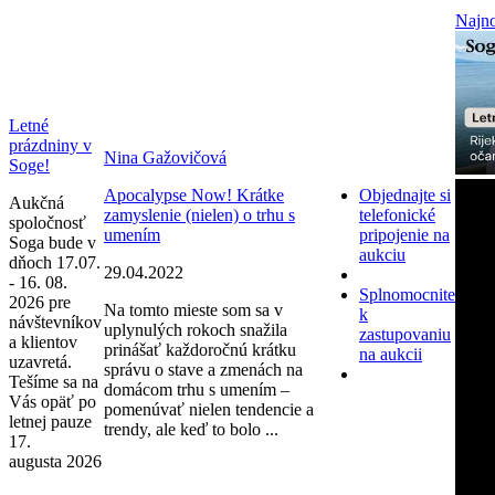
Najno
Letné
prázdniny v
Nina Gažovičová
Soge!
Apocalypse Now! Krátke
Objednajte si
Aukčná
zamyslenie (nielen) o trhu s
telefonické
spoločnosť
umením
pripojenie na
Soga bude v
aukciu
dňoch 17.07.
29.04.2022
- 16. 08.
Splnomocnite
2026 pre
Na tomto mieste som sa v
k
návštevníkov
uplynulých rokoch snažila
zastupovaniu
a klientov
prinášať každoročnú krátku
na aukcii
uzavretá.
správu o stave a zmenách na
Tešíme sa na
domácom trhu s umením –
Vás opäť po
pomenúvať nielen tendencie a
letnej pauze
trendy, ale keď to bolo ...
17.
augusta 2026