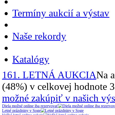
Termíny aukcií a výstav
Naše rekordy
Katalógy
161. LETNÁ AUKCIA
Na a
(48%) v celkovej hodnote 
možné zakúpiť v našich výs
Diela možné online iba rezervovať
Letné prázdniny v Soge