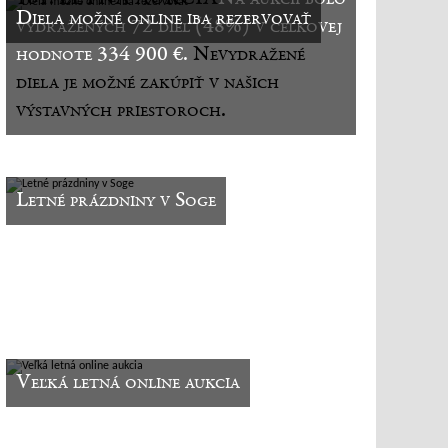
Diela možné online iba rezervovať
vydražených 72 diel (48%) v celkovej
hodnote 334 900 €.
Nevydražené
diela je možné zakúpiť v našich
výstavných priestoroch.
Letné prázdniny v Soge
Veľká letná online aukcia