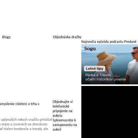
Blogy
Objednávka dražby
Najnovšia epizóda podcastu Predané
Objednajte si
myslenie (nielen) o trhu s
telefonické
pripojenie na
aukciu
uplynulých rokoch snažila prinášať
Splnomocnite k
 o stave a zmenách na domácom
zastupovaniu na
 nielen tendencie a trendy, ale
aukcii