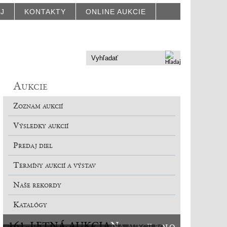
AJ
KONTAKTY
ONLINE AUKCIE
Aukcie
Zoznam aukcií
Výsledky aukcií
Predaj diel
Termíny aukcií a výstav
Naše rekordy
Katalógy
161. LETNÁ AUKCIA
Na aukcii bolo