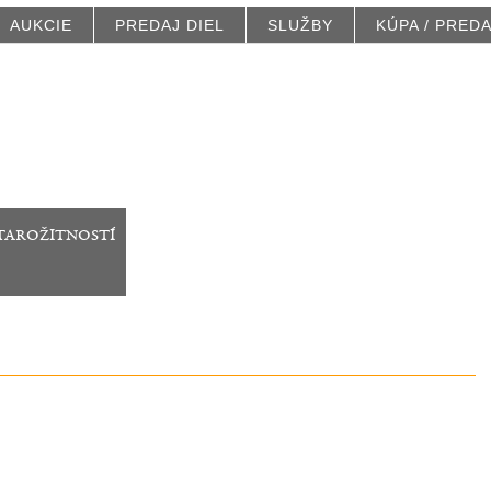
AUKCIE
PREDAJ DIEL
SLUŽBY
KÚPA / PRED
tarožitností