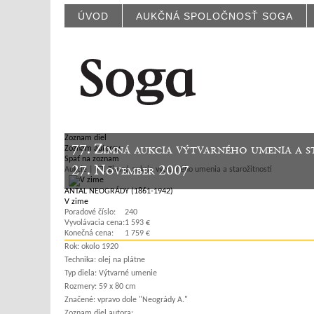
ÚVOD
AUKČNÁ SPOLOČNOSŤ SOGA
Zoznam diel
77. Zimná aukcia výtvarného umenia a s
Zoznam autorov
Späť na zoznam
27. November 2007
Aukcie | 77. Zimná aukcia výtvarného umenia a starožitností
ANTAL NEOGRÁDY (1861-1942)
V zime
Poradové číslo:
240
Vyvolávacia cena:
1 593 €
Konečná cena:
1 759 €
Rok:
okolo 1920
Technika:
olej na plátne
Typ diela:
Výtvarné umenie
Rozmery:
59 x 80 cm
Značené:
vpravo dole "Neogrády A."
Zoznam diel autora: