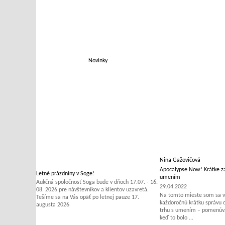
Novinky
Nina Gažovičová
Apocalypse Now! Krátke za
Letné prázdniny v Soge!
umením
Aukčná spoločnosť Soga bude v dňoch 17.07. - 16.
29.04.2022
08. 2026 pre návštevníkov a klientov uzavretá.
Na tomto mieste som sa v 
Tešíme sa na Vás opäť po letnej pauze 17.
každoročnú krátku správu
augusta 2026
trhu s umením – pomenúvať
keď to bolo ...