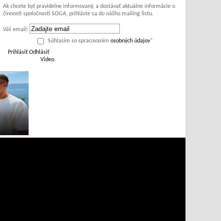
Ak chcete byť pravidelne informovaný, a dostávať aktuálne informácie o
činnosti spoločnosti SOGA, prihláste sa do nášho mailing listu.
Váš email:
Súhlasím so spracovaním
osobných údajov
*
Prihlásiť
Odhlásiť
Video