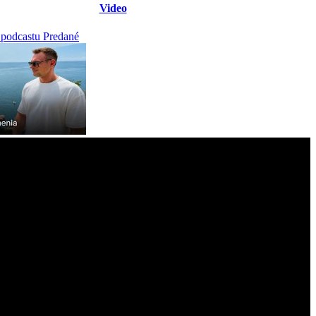
Video
 podcastu Predané