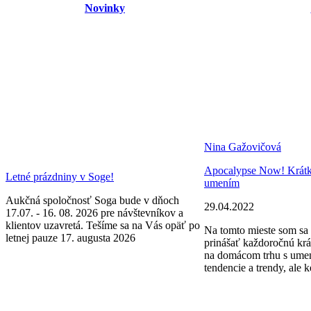
Novinky
Nina Gažovičová
Apocalypse Now! Krátke 
Letné prázdniny v Soge!
umením
Aukčná spoločnosť Soga bude v dňoch
29.04.2022
17.07. - 16. 08. 2026 pre návštevníkov a
klientov uzavretá. Tešíme sa na Vás opäť po
Na tomto mieste som sa 
letnej pauze 17. augusta 2026
prinášať každoročnú krá
na domácom trhu s ume
tendencie a trendy, ale k