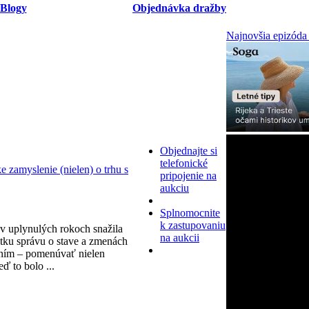
Blogy
Objednávka dražby
Najnovšia epizóda
Objednajte si
telefonické
zamyslenie (nielen) o trhu s
pripojenie na
aukciu
Splnomocnite
k zastupovaniu
v uplynulých rokoch snažila
na aukcii
tku správu o stave a zmenách
ním – pomenúvať nielen
eď to bolo ...