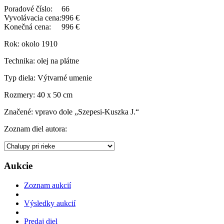
Poradové číslo:
66
Vyvolávacia cena:
996 €
Konečná cena:
996 €
Rok:
okolo 1910
Technika:
olej na plátne
Typ diela:
Výtvarné umenie
Rozmery:
40 x 50 cm
Značené:
vpravo dole „Szepesi-Kuszka J.“
Zoznam diel autora:
Aukcie
Zoznam aukcií
Výsledky aukcií
Predaj diel