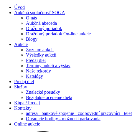
Úvod
Aukčná spoločnosť SOGA
O nás
Aukčná abeceda
Dražobný poriadok
Dražobný poriadok On-line aukcie
Blogy
Aukcie
Zoznam aukcií
Výsledky aukcií
Predaj diel
Termíny aukcií a výstav
Naše rekordy
Katalógy
Predaj diel
Služby
Znalecké posudky
Bezplatné ocenenie diela
Kúpa / Predaj
Kontakty
adresa - bankové spojenie - zodpovední pracovníci - tele
Otváracie hodiny - možnosti parkovania
Online aukcie